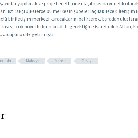
ayınlar yapılacak ve proje hedeflerine ulaşılmasına yönelik olarak
n, iştirakçi ülkelerde bu merkezin şubeleri açılabilecek. İletişim B
lü bir iletişim merkezi kuracaklarını belirterek, buradan uluslarar
ararası ve çok boyutlu bir mücadele gerektiğine işaret eden Altun, 
 olduğunu dile getirmişti.
amofobi
Malezya
Manşet
Türkiye
r