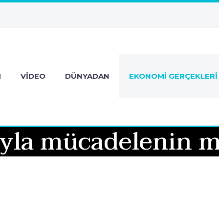
M
VIDEO
DÜNYADAN
EKONOMI GERÇEKLERI
ğıyla mücadelenin m