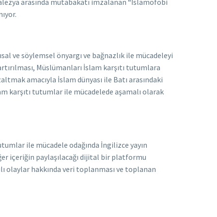
e Malezya arasında mutabakatı imzalanan “İslamofobi
nıyor.
ısal ve söylemsel önyargı ve bağnazlık ile mücadeleyi
artırılması, Müslümanları İslam karşıtı tutumlara
azaltmak amacıyla İslam dünyası ile Batı arasındaki
İslam karşıtı tutumlar ile mücadelede aşamalı olarak
utumlar ile mücadele odağında İngilizce yayın
er içeriğin paylaşılacağı dijital bir platformu
tılı olaylar hakkında veri toplanması ve toplanan