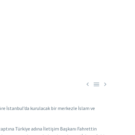



re İstanbul’da kurulacak bir merkezle İslam ve
tına Türkiye adına İletişim Başkanı Fahrettin