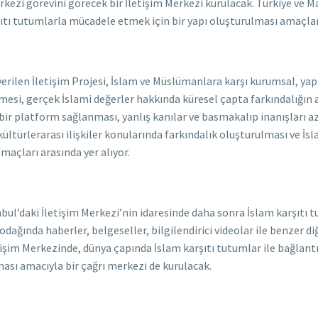
kezi görevini görecek bir İletişim Merkezi kurulacak. Türkiye v
rşıtı tutumlarla mücadele etmek için bir yapı oluşturulması amaçla
rilen İletişim Projesi, İslam ve Müslümanlara karşı kurumsal, yap
mesi, gerçek İslami değerler hakkında küresel çapta farkındalığın 
n bir platform sağlanması, yanlış kanılar ve basmakalıp inanışları 
e kültürlerarası ilişkiler konularında farkındalık oluşturulması ve 
açları arasında yer alıyor.
l’daki İletişim Merkezi’nin idaresinde daha sonra İslam karşıtı t
ağında haberler, belgeseller, bilgilendirici videolar ile benzer diğ
letişim Merkezinde, dünya çapında İslam karşıtı tutumlar ile bağlan
ması amacıyla bir çağrı merkezi de kurulacak.