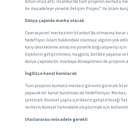
Altun imza attı. İstanbul’da tüm projenin komuta mer
ile mücadeleye yönelik İletişim Projesi” ile İslam ka
Dünya çapında marka olacak
Operasyonel merkezinin İstanbul’da olmasına karar ve
hedefliyor. İslam hakkındaki olumsuz algının yok edil
karşı destekleme amacına yönelik bilgi alışverişi içi
ilişkilerin geliştirilmesi, hoşgörü, birlikte yaşama v
dünya çapında bir markaya dönüşülmesi de projenin am
İngilizce kanal kurulacak
Tüm projenin komuta merkezi görevini görecek İstanbu
yapacak bir kanal kurulması da hedefleniyor. Merkez, od
işletecek. Küresel çapta içeriklerin geliştirileceği İ
verilerin küresel farkındalık oluşturmak için kullanıl
Uluslararası mücadele gerekli