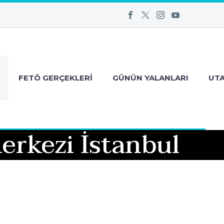
FETÖ GERÇEKLERI
GÜNÜN YALANLARI
UT
erkezi İstanbul