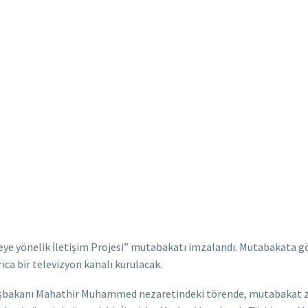
eye yönelik İletişim Projesi” mutabakatı imzalandı. Mutabakata gö
ca bir televizyon kanalı kurulacak.
bakanı Mahathir Muhammed nezaretindeki törende, mutabakat zap