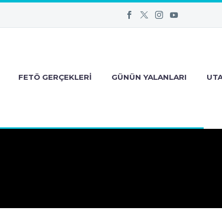
FETÖ GERÇEKLERI
GÜNÜN YALANLARI
UT