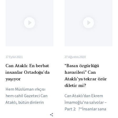
Can
“Basın
Ataklı:
özgürlüğü
En
havarileri”
berbat
Can
insanlar
Ataklı’ya
Ortadoğu’da
tekrar
yaşıyor
özür
diletir
mi?
17 Eylül 2021
27 Ağustos 2020
Can Ataklı: En berbat
“Basın özgürlüğü
insanlar Ortadoğu’da
havarileri” Can
yaşıyor
Ataklı’ya tekrar özür
diletir mi?
Hem Müslüman ırkçısı
hem cahil Gazeteci Can
Can Ataklı’dan Ekrem
Ataklı, bütün dinlerin
İmamoğlu’na salvolar –
sadece Araplara geldiğini
Part 2: ?️“İnsanlar sana
söyledi👇 💬"En berbat
haksızlık yap diye oy