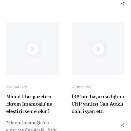
insanlar Ortadoğu'da
vermedi.” ?“Belediye
yaşıyor."
Başkanlığını da…
pic.twitter.com/H7YHu000Ud…
Muhalif
İBB’nin
bir
başarısızlığına
gazeteci
CHP
Ekrem
yanlısı
İmamoğlu’nu
Can
eleştirirse
Ataklı
ne
dahi
olur?
isyan
etti
24 Nisan 2020
22 Nisan 2020
Muhalif bir gazeteci
İBB’nin başarısızlığına
Ekrem İmamoğlu’nu
CHP yanlısı Can Ataklı
eleştirirse ne olur?
dahi isyan etti
?Ekrem İmamoğlu’nu
eleştiren Can Ataklı, özür