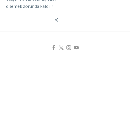
dilemek zorunda kaldı. ?
Ataklı’ya 24 saat içinde
özür diletenlerin en sık
kullandığı kavram
“basın…