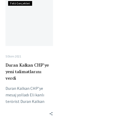
Duran
Fetö Gerçekleri
Kalkan
CHP’ye
yeni
talimatlarını
verdi
5 Ekim 2021
Duran Kalkan CHP’ye
yeni talimatlarını
verdi
Duran Kalkan CHP’ye
mesaj yolladı Eli kanlı
terörist Duran Kalkan
CHP’ye yeni talimatlarını
verdi. “HDP’ye