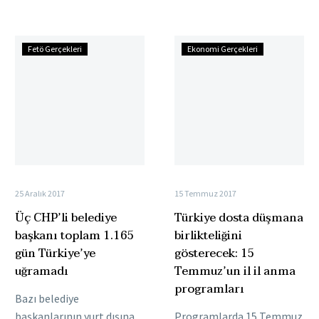
yöneticisi…
yapılan yazılı açıklamaya
göre,…
Üç
Türkiye
Fetö Gerçekleri
Ekonomi Gerçekleri
CHP’li
dosta
belediye
düşmana
başkanı
birlikteliğini
toplam
gösterecek:
1.165
15
gün
Temmuz’un
Türkiye’ye
il
uğramadı
il
25 Aralık 2017
15 Temmuz 2017
anma
Üç CHP’li belediye
Türkiye dosta düşmana
programları
başkanı toplam 1.165
birlikteliğini
gün Türkiye’ye
gösterecek: 15
uğramadı
Temmuz’un il il anma
programları
Bazı belediye
başkanlarının yurt dışına
Programlarda 15 Temmuz