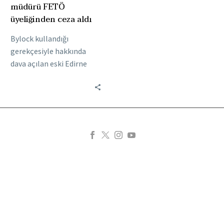
müdürü FETÖ
üyeliğinden ceza aldı
Bylock kullandığı
gerekçesiyle hakkında
dava açılan eski Edirne
Emniyet Müdürlüğü
Kaçakçılık ve Organize
Suçlarla Mücadele (KOM)
Şube Müdürü Engin
Erdoğan,…