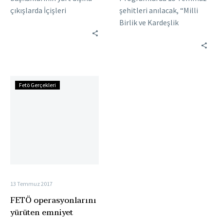
çıkışlarda İçişleri
şehitleri anılacak, “Milli
Bakanlığının izin şartının
Birlik ve Kardeşlik
kaldırılmasına yönelik
Yürüyüşleri” yapılacak,
taleplerine de tepki
demokrasi nöbetleri
gösteren Erdoğan, “Sık sık
tutulacak. Geçen yıl
yurt…
ellerinde Türk
FETÖ
bayraklarıyla cadde…
Fetö Gerçekleri
operasyonlarını
yürüten
emniyet
müdürü
FETÖ
üyeliğinden
ceza
aldı
13 Temmuz 2017
FETÖ operasyonlarını
yürüten emniyet