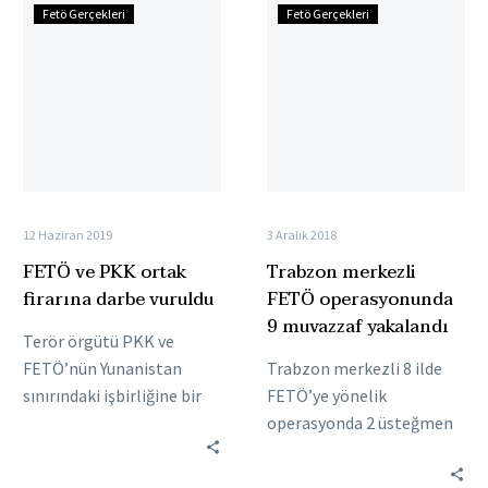
FETÖ
Trabzon
Fetö Gerçekleri
Fetö Gerçekleri
ve
merkezli
PKK
FETÖ
ortak
operasyonunda
firarına
9
darbe
muvazzaf
vuruldu
yakalandı
12 Haziran 2019
3 Aralık 2018
FETÖ ve PKK ortak
Trabzon merkezli
firarına darbe vuruldu
FETÖ operasyonunda
9 muvazzaf yakalandı
Terör örgütü PKK ve
FETÖ’nün Yunanistan
Trabzon merkezli 8 ilde
sınırındaki işbirliğine bir
FETÖ’ye yönelik
darbe daha geldi. Daha
operasyonda 2 üsteğmen
önce terör örgütü
ile 7 astsubay yakalandı. İl
MLKP’nin üst düzey
Emniyet Müdürlüğünden