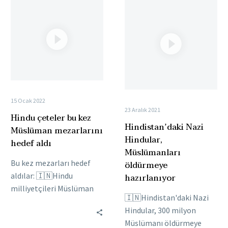
Hindu
Hindistan’daki
çeteler
Nazi
bu
Hindular,
kez
Müslümanları
Müslüman
öldürmeye
mezarlarını
hazırlanıyor
hedef
aldı
15 Ocak 2022
23 Aralık 2021
Hindu çeteler bu kez
Hindistan’daki Nazi
Müslüman mezarlarını
Hindular,
hedef aldı
Müslümanları
Bu kez mezarları hedef
öldürmeye
aldılar: 🇮🇳Hindu
hazırlanıyor
milliyetçileri Müslüman
🇮🇳Hindistan'daki Nazi
mezarlarını balyozla
Hindular, 300 milyon
tahrip etti. ❌Hükümet ise
Müslümanı öldürmeye
Müslümanlara yönelik her