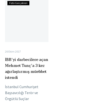
İBB’yi
Fetö Gerçekleri
darbecilere
açan
Mehmet
Tunç’a
3
kez
ağırlaştırmış
müebbet
26 Ekim 2017
istendi
İBB’yi darbecilere açan
Mehmet Tunç’a 3 kez
ağırlaştırmış müebbet
istendi
İstanbul Cumhuriyet
Başsavcılığı Terör ve
Örgütlü Suçlar
Bürosu’nca, FETÖ’nün 15