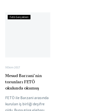
yardım dilendi.
sonuçlarının
Başkanlıktan istifa
dondurulması’ önerisinde
Mesud
ettiğini açıkladığı…
bulundu. Irak Kürt…
Fetö Gerçekleri
Barzani’nin
torunları
FETÖ
okulunda
okumuş
9 Ekim 2017
Mesud Barzani’nin
torunları FETÖ
okulunda okumuş
FETÖ ile Barzani arasında
kurulan iş birliği deşifre
oldu. Buna göre elebaşı