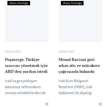
Peşmerge,
Mesud
Utanç Günlüğü
Utanç Günlüğü
Türkiye
Barzani
sınırını
geri
yönetmek
adım
için
attı
ABD’den
ve
yardım
müzakere
istedi
çağrısında
bulundu
2 Kasım 2017
25 Ekim 2017
Peşmerge, Türkiye
Mesud Barzani geri
sınırını yönetmek için
adım attı ve müzakere
ABD’den yardım istedi
çağrısında bulundu
Irak’ta gerçekleşen
Irak Kürt Bölgesel
kanunsuz referandum
Yönetimi (IKBY), Irak
sonrası elindekilerden de
hükümeti ile diyalog
olan Irak Bölgesel Kürt
yapılabilmesi için ‘ateşkes
Yönetimi tekrar ABD’den
ve referandum