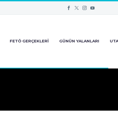
FETÖ GERÇEKLERI
GÜNÜN YALANLARI
UT