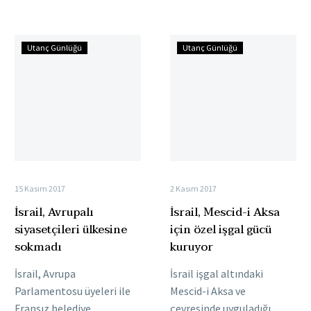
yasa tasarısında anti
anlamına gelen “Naksa”
Siyonizmin “anti…
gününe kendilerini
İsrail,
İsrail,
hazırlarken köklerinden
Utanç Günlüğü
Utanç Günlüğü
Avrupalı
Mescid-
sökülmenin…
siyasetçileri
i
ülkesine
Aksa
sokmadı
için
özel
işgal
gücü
kuruyor
15 Kasım 2017
2 Kasım 2017
İsrail, Avrupalı
İsrail, Mescid-i Aksa
siyasetçileri ülkesine
için özel işgal gücü
sokmadı
kuruyor
İsrail, Avrupa
İsrail işgal altındaki
Parlamentosu üyeleri ile
Mescid-i Aksa ve
Fransız belediye
çevresinde uyguladığı