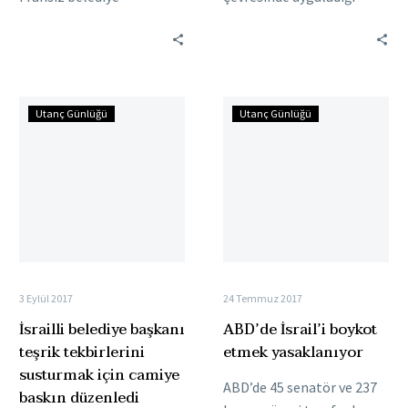
başkanlarından oluşan 20
baskıyı arttırmak için,
kişilik heyetin içerisinde
özel bir polis birimi
bulunan 7 kişiye İsrail
kuracak. İsrail devlet
karşıtı boykota
radyosunun haberine…
İsrailli
ABD’de
verdikleri…
Utanç Günlüğü
Utanç Günlüğü
belediye
İsrail’i
başkanı
boykot
teşrik
etmek
tekbirlerini
yasaklanıyor
susturmak
için
camiye
baskın
3 Eylül 2017
24 Temmuz 2017
düzenledi
İsrailli belediye başkanı
ABD’de İsrail’i boykot
teşrik tekbirlerini
etmek yasaklanıyor
susturmak için camiye
ABD’de 45 senatör ve 237
baskın düzenledi