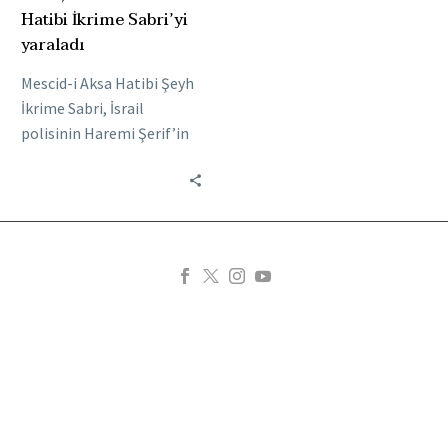
Hatibi İkrime Sabri’yi
yaraladı
Mescid-i Aksa Hatibi Şeyh
İkrime Sabri, İsrail
polisinin Haremi Şerif’in
Aslanlı Kapı bölgesinde
yatsı namazından sonra
cemaate yaptığı
müdahalede plastik…