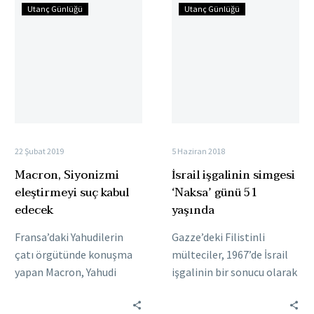
Macron,
İsrail
Utanç Günlüğü
Utanç Günlüğü
Siyonizmi
işgalinin
eleştirmeyi
simgesi
suç
‘Naksa’
kabul
günü
edecek
51
yaşında
22 Şubat 2019
5 Haziran 2018
Macron, Siyonizmi
İsrail işgalinin simgesi
eleştirmeyi suç kabul
‘Naksa’ günü 51
edecek
yaşında
Fransa’daki Yahudilerin
Gazze’deki Filistinli
çatı örgütünde konuşma
mülteciler, 1967’de İsrail
yapan Macron, Yahudi
işgalinin bir sonucu olarak
karşıtlığıyla mücadele için
onbinlerce Filistinlinin
yol haritasını tanıttı. Yeni
yerinden edilmesi