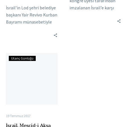
kongre üyesi tarafından
İsrail’in Lod şehri belediye
imzalanan İsrail’e karşı
başkanı Yair Revivo Kurban
boykotu suç sayan tasarı
Bayramı münasebetiyle
tartışılıyor. “İsrail Anti-
teşrik tekbirlerini getiren
Boykot Yasası” adıyla…
müslümanlardan rahatsız
olarak sabah vakti camiye
baskın…
İsrail,
Utanç Günlüğü
Mescid-
i
Aksa
Hatibi
İkrime
Sabri’yi
yaraladı
19 Temmuz 2017
İsrail, Mescid-i Aksa