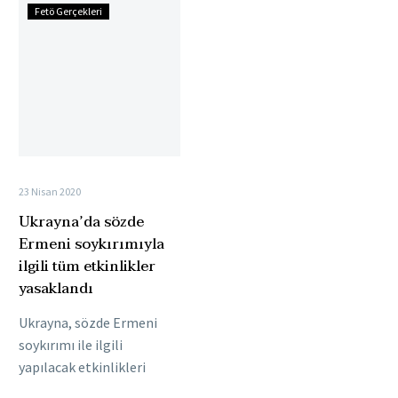
Ukrayna’da
Fetö Gerçekleri
sözde
Ermeni
soykırımıyla
ilgili
tüm
etkinlikler
yasaklandı
23 Nisan 2020
Ukrayna’da sözde
Ermeni soykırımıyla
ilgili tüm etkinlikler
yasaklandı
Ukrayna, sözde Ermeni
soykırımı ile ilgili
yapılacak etkinlikleri
yasakladı. Ayrıca ülkede