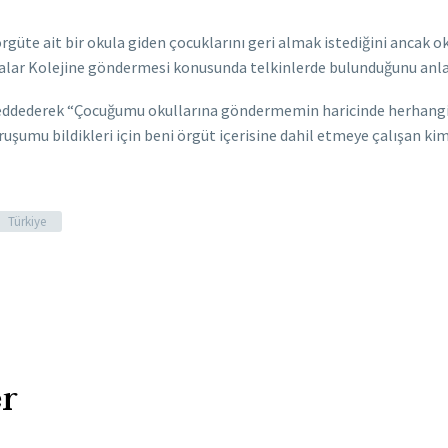
rgüte ait bir okula giden çocuklarını geri almak istediğini ancak ok
talar Kolejine göndermesi konusunda telkinlerde bulunduğunu anla
 reddederek “Çocuğumu okullarına göndermemin haricinde herhangi b
mu bildikleri için beni örgüt içerisine dahil etmeye çalışan kim
Türkiye
r