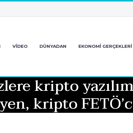
M
VIDEO
DÜNYADAN
EKONOMI GERÇEKLERI
zlere kripto yazılı
yen, kripto FETÖ’c