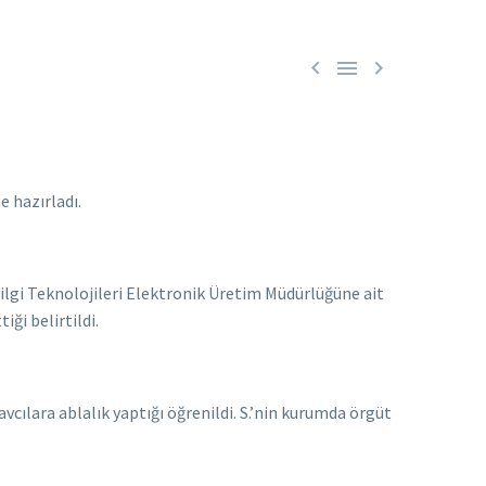



 hazırladı.
 Bilgi Teknolojileri Elektronik Üretim Müdürlüğüne ait
iği belirtildi.
savcılara ablalık yaptığı öğrenildi. S.’nin kurumda örgüt