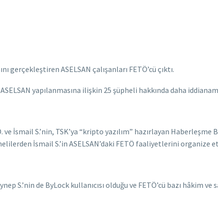
ımını gerçekleştiren ASELSAN çalışanları FETÖ’cü çıktı.
SELSAN yapılanmasına ilişkin 25 şüpheli hakkında daha iddianame
.D. ve İsmail S.’nin, TSK’ya “kripto yazılım” hazırlayan Haberleşme
helilerden İsmail S.’in ASELSAN’daki FETÖ faaliyetlerini organize ett
 Zeynep S.’nin de ByLock kullanıcısı olduğu ve FETÖ’cü bazı hâkim ve 