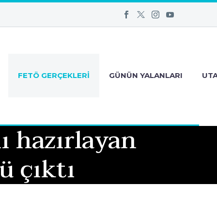
FETÖ GERÇEKLERI
GÜNÜN YALANLARI
UT
mı hazırlayan
ü çıktı