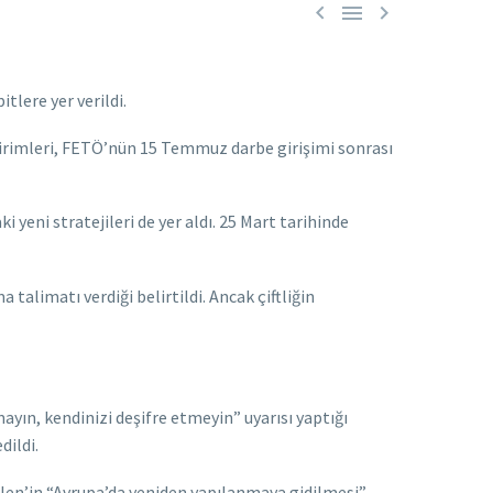



tlere yer verildi.
 birimleri, FETÖ’nün 15 Temmuz darbe girişimi sonrası
 yeni stratejileri de yer aldı. 25 Mart tarihinde
talimatı verdiği belirtildi. Ancak çiftliğin
ayın, kendinizi deşifre etmeyin” uyarısı yaptığı
dildi.
Gülen’in “Avrupa’da yeniden yapılanmaya gidilmesi”