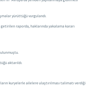
ışmalar yürüttüğü vurgulandı.
e getirilen raporda, haklarında yakalama kararı
bulunmuştu.
üğü aktarıldı.
arın kuryelerle ailelere ulaştırılması talimatı verdiği