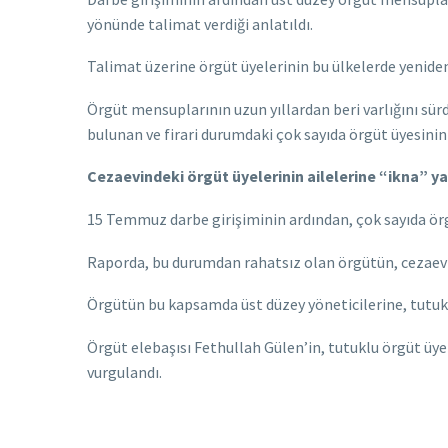
yönünde talimat verdiği anlatıldı.
Talimat üzerine örgüt üyelerinin bu ülkelerde yenide
Örgüt mensuplarının uzun yıllardan beri varlığını sür
bulunan ve firari durumdaki çok sayıda örgüt üyesinin b
Cezaevindeki örgüt üyelerinin ailelerine “ikna” y
15 Temmuz darbe girişiminin ardından, çok sayıda ö
Raporda, bu durumdan rahatsız olan örgütün, cezaevi
Örgütün bu kapsamda üst düzey yöneticilerine, tutuklu 
Örgüt elebaşısı Fethullah Gülen’in, tutuklu örgüt üyele
vurgulandı.