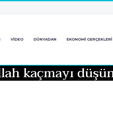
M
VIDEO
DÜNYADAN
EKONOMI GERÇEKLERI
llah kaçmayı düşü