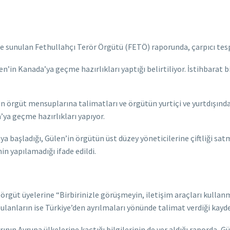
ne sunulan Fethullahçı Terör Örgütü (FETÖ) raporunda, çarpıcı tespi
en’in Kanada’ya geçme hazırlıkları yaptığı belirtiliyor. İstihbarat
n örgüt mensuplarına talimatları ve örgütün yurtiçi ve yurtdışındaki
ya geçme hazırlıkları yapıyor.
başladığı, Gülen’in örgütün üst düzey yöneticilerine çiftliği satma 
n yapılamadığı ifade edildi.
örgüt üyelerine “Birbirinizle görüşmeyin, iletişim araçları kullanm
 bulanların ise Türkiye’den ayrılmaları yönünde talimat verdiği kayde
nın Avrupa ülkelerine kaçtığı bilgilerinin de yer aldığı raporda, 