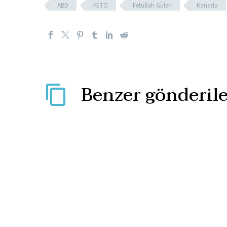
ABD
FETÖ
Fetullah Gülen
Kanada
Benzer gönderile