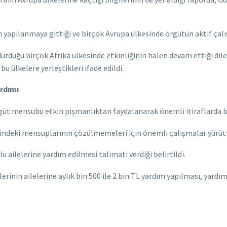
n yapılanmaya gittiği ve birçok Avrupa ülkesinde örgütün aktif çal
dürdüğü birçok Afrika ülkesinde etkinliğinin halen devam ettiği dil
u ülkelere yerleştikleri ifade edildi.
ardımı
rgüt mensubu etkin pişmanlıktan faydalanarak önemli itiraflarda 
ndeki mensuplarının çözülmemeleri için önemli çalışmalar yürütt
ailelerine yardım edilmesi talimatı verdiği belirtildi.
rinin ailelerine aylık bin 500 ile 2 bin TL yardım yapılması, yardıml