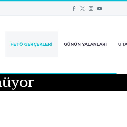
FETÖ GERÇEKLERI
GÜNÜN YALANLARI
UT
nüyor