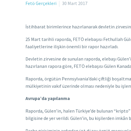
Fetö Gerçekleri
30 Mart 2017
İstihbarat birimlerince hazırlanarak devletin zirvesi
25 Mart tarihli raporda, FETÖ elebaşısı Fethullah Gül
faaliyetlerine ilişkin önemli bir rapor hazırladı.
Devletin zirvesine de sunulan raporda, elebaşı Gülen’i
hazırlanan rapora göre, FETÖ elebaşısı Gülen Kanada’
Raporda, örgütün Pennsylvania’daki çiftliği boşaltmaya 
mülkiyetinin vakıf üzerinde olması nedeniyle bu işlemi
Avrupa’da yapılanma
Raporda, Gülen’in, halen Türkiye’de bulunan “kripto” 
bilgisine de yer verildi. Gülen’in, bu kişilerden imkân
Darbe girişiminin ardından üst düzey örgüt mensupları