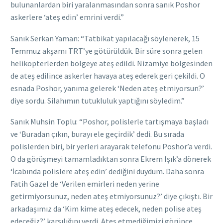
bulunanlardan biri yaralanmasından sonra sanık Poshor
askerlere ‘ateş edin’ emrini verdi.”
Sanık Serkan Yaman: “Tatbikat yapılacağı söylenerek, 15
Temmuz akşamı TRT’ye götürüldük. Bir süre sonra gelen
helikopterlerden bölgeye ateş edildi. Nizamiye bölgesinden
de ateş edilince askerler havaya ateş ederek geri çekildi. O
esnada Poshor, yanıma gelerek ‘Neden ateş etmiyorsun?’
diye sordu. Silahımın tutukluluk yaptığını söyledim.”
Sanık Muhsin Toplu: “Poshor, polislerle tartışmaya başladı
ve ‘Buradan çıkın, burayı ele geçirdik’ dedi. Bu sırada
polislerden biri, bir yerleri arayarak telefonu Poshor’a verdi.
O da görüşmeyi tamamladıktan sonra Ekrem Işık’a dönerek
‘İcabında polislere ateş edin’ dediğini duydum. Daha sonra
Fatih Gazel de ‘Verilen emirleri neden yerine
getirmiyorsunuz, neden ateş etmiyorsunuz?’ diye çıkıştı. Bir
arkadaşımız da ‘Kim kime ateş edecek, neden polise ateş
edeceğiz?’ karşılığını verdi. Ateş etmediğimizi görünce