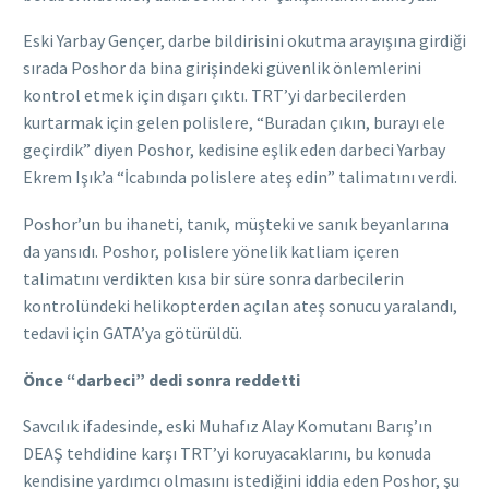
Eski Yarbay Gençer, darbe bildirisini okutma arayışına girdiği
sırada Poshor da bina girişindeki güvenlik önlemlerini
kontrol etmek için dışarı çıktı. TRT’yi darbecilerden
kurtarmak için gelen polislere, “Buradan çıkın, burayı ele
geçirdik” diyen Poshor, kedisine eşlik eden darbeci Yarbay
Ekrem Işık’a “İcabında polislere ateş edin” talimatını verdi.
Poshor’un bu ihaneti, tanık, müşteki ve sanık beyanlarına
da yansıdı. Poshor, polislere yönelik katliam içeren
talimatını verdikten kısa bir süre sonra darbecilerin
kontrolündeki helikopterden açılan ateş sonucu yaralandı,
tedavi için GATA’ya götürüldü.
Önce “darbeci” dedi sonra reddetti
Savcılık ifadesinde, eski Muhafız Alay Komutanı Barış’ın
DEAŞ tehdidine karşı TRT’yi koruyacaklarını, bu konuda
kendisine yardımcı olmasını istediğini iddia eden Poshor, şu