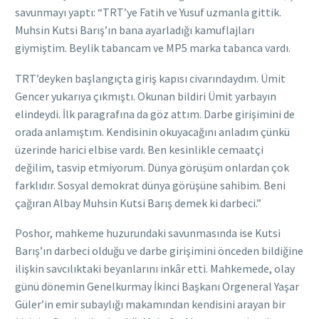
savunmayı yaptı: “TRT’ye Fatih ve Yusuf uzmanla gittik.
Muhsin Kutsi Barış’ın bana ayarladığı kamuflajları
giymiştim. Beylik tabancam ve MP5 marka tabanca vardı.
TRT’deyken başlangıçta giriş kapısı civarındaydım. Ümit
Gencer yukarıya çıkmıştı. Okunan bildiri Ümit yarbayın
elindeydi. İlk paragrafına da göz attım. Darbe girişimini de
orada anlamıştım. Kendisinin okuyacağını anladım çünkü
üzerinde harici elbise vardı. Ben kesinlikle cemaatçi
değilim, tasvip etmiyorum. Dünya görüşüm onlardan çok
farklıdır. Sosyal demokrat dünya görüşüne sahibim. Beni
çağıran Albay Muhsin Kutsi Barış demek ki darbeci.”
Poshor, mahkeme huzurundaki savunmasında ise Kutsi
Barış’ın darbeci olduğu ve darbe girişimini önceden bildiğine
ilişkin savcılıktaki beyanlarını inkâr etti. Mahkemede, olay
günü dönemin Genelkurmay İkinci Başkanı Orgeneral Yaşar
Güler’in emir subaylığı makamından kendisini arayan bir