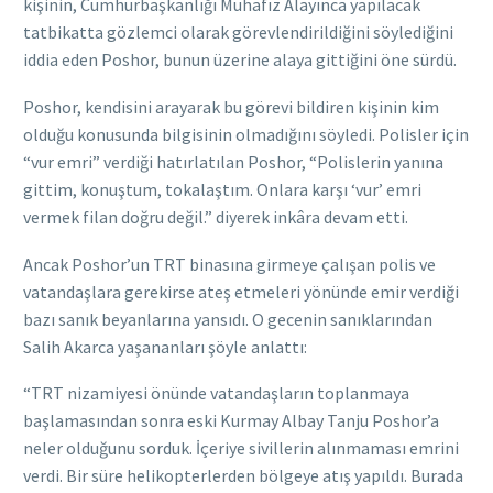
kişinin, Cumhurbaşkanlığı Muhafız Alayınca yapılacak
tatbikatta gözlemci olarak görevlendirildiğini söylediğini
iddia eden Poshor, bunun üzerine alaya gittiğini öne sürdü.
Poshor, kendisini arayarak bu görevi bildiren kişinin kim
olduğu konusunda bilgisinin olmadığını söyledi. Polisler için
“vur emri” verdiği hatırlatılan Poshor, “Polislerin yanına
gittim, konuştum, tokalaştım. Onlara karşı ‘vur’ emri
vermek filan doğru değil.” diyerek inkâra devam etti.
Ancak Poshor’un TRT binasına girmeye çalışan polis ve
vatandaşlara gerekirse ateş etmeleri yönünde emir verdiği
bazı sanık beyanlarına yansıdı. O gecenin sanıklarından
Salih Akarca yaşananları şöyle anlattı:
“TRT nizamiyesi önünde vatandaşların toplanmaya
başlamasından sonra eski Kurmay Albay Tanju Poshor’a
neler olduğunu sorduk. İçeriye sivillerin alınmaması emrini
verdi. Bir süre helikopterlerden bölgeye atış yapıldı. Burada