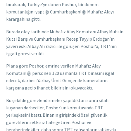
bırakarak, Türkiye’ye dönen Poshor, bir dönem
komutanlığını yaptığı Cumhurbaşkanlığı Muhafız Alayı
karargahına gitti.
Burada olay tarihinde Muhafız Alay Komutanı Albay Muhsin
Kutsi Barış ve Cumhurbaşkanı Recep Tayyip Erdoğan’ın
yaveri eski Albay Ali Yazıcı ile görüşen Poshor’a, TRT’nin
işgali görevi verildi.
Plana göre Poshor, emrine verilen Muhafız Alay
Komutanlığı personeli 120 uzmanla TRT binasını işgal
edecek, darbeci Yarbay Ümit Gençer de kameraların
karşısına geçip ihanet bildirisini okuyacaktı.
Bu şekilde görevlendirmeler yapıldıktan sonra silah
kuşanan darbeciler, Poshor’un komutasında TRT
yerleşkesini bastı. Binanın girişindeki özel güvenlik
görevlilerini etkisiz hale getiren Poshor ve
beraberindekiler, daha sonra TRT çalışanlarını alıkoydu.