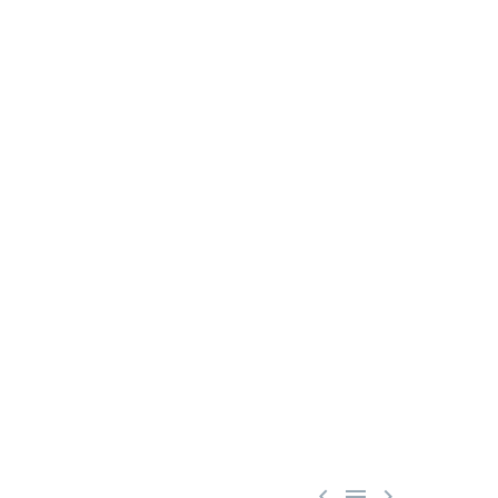


