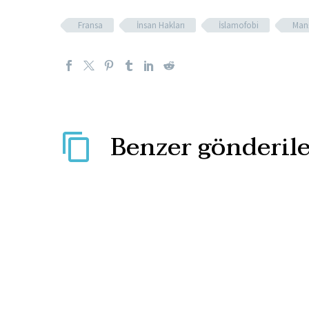
Fransa
İnsan Hakları
İslamofobi
Man
Benzer gönderile