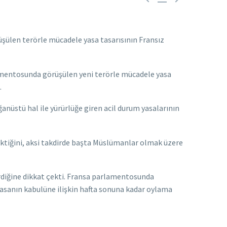
üşülen terörle mücadele yasa tasarısının Fransız
rlamentosunda görüşülen yeni terörle mücadele yasa
.
anüstü hal ile yürürlüğe giren acil durum yasalarının
rektiğini, aksi takdirde başta Müslümanlar olmak üzere
erdiğine dikkat çekti. Fransa parlamentosunda
asanın kabulüne ilişkin hafta sonuna kadar oylama