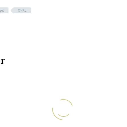
şet
OHAL
r