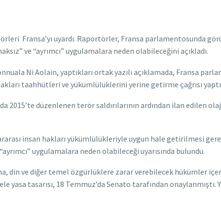
törleri Fransa’yı uyardı. Raportörler, Fransa parlamentosunda gör
aksız” ve “ayrımcı” uygulamalara neden olabileceğini açıkladı.
ionnuala Ni Aolain, yaptıkları ortak yazılı açıklamada, Fransa pa
 hakları taahhütleri ve yükümlülüklerini yerine getirme çağrısı yaptı
a 2015’te düzenlenen terör saldırılarının ardından ilan edilen olağ
ararası insan hakları yükümlülükleriyle uygun hale getirilmesi ge
 “ayrımcı” uygulamalara neden olabileceği uyarısında bulundu.
nma, din ve diğer temel özgürlüklere zarar verebilecek hükümler iç
e yasa tasarısı, 18 Temmuz’da Senato tarafından onaylanmıştı. Y