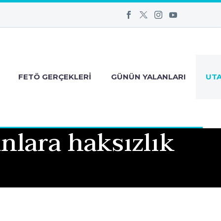
FETÖ GERÇEKLERI
GÜNÜN YALANLARI
UT
nlara haksızlık