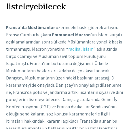
listeleyebilecek
Fransa’da Müslümanlar
üzerindeki baskı giderek artıyor.
Fransa Cumhurbaşkanı
Emmanuel Macron
‘un İslam karşıtı
açıklamalarından sonra ülkede Müslümanlara yönelik baskı
tırmanmıştı. Macron yönetimi “
radikal İslam
” adı altında
birçok camiyi ve Müslüman sivil toplum kuruluşunu
kapatmıştı. Fransa’nın bu tutumu değişmedi. Ülkede
Müslümanların hakları artık daha da çok kısıtlanacak.
Danıştay, Müslümanların üzerindeki baskının artacağı 3.
kararnameyi de onayladı. Danıştay’ın onayladığı düzenleme
ile, Fransa’da polis ve jandarma artık insanların siyasi ve dini
görüşlerini listeleyebilecek. Danıştay, aralarında Genel İş
Konfederasyonu (CGT) ve Fransa Avukatlar Sendikası’nın
olduğu sendikaların, söz konusu kararnamelerle ilgili
itirazları hakkındaki kararını açıkladı. Fransa’da alınan bu
karar Müslümanların haklarını kısıtlıyor. Fakat Danıştay’a