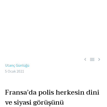



Utanç Günlüğü
5 Ocak 2021
Fransa’da polis herkesin dini
ve siyasi görüşünü