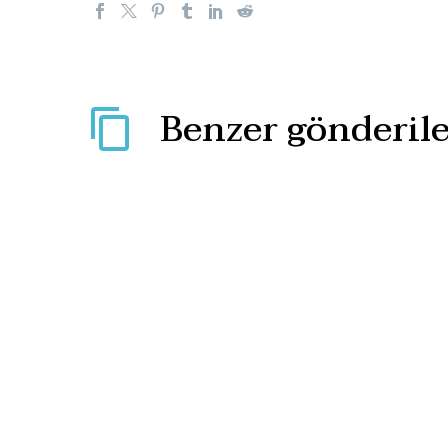
Benzer gönderile
ASELSAN teknikeri Hafız
Koca’nın katili FETÖ