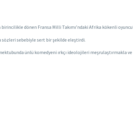
incilikle dönen Fransa Milli Takımı’ndaki Afrika kökenli oyuncula
özleri sebebiyle sert bir şekilde eleştirdi.
 mektubunda ünlü komedyeni ırkçı ideolojileri meşrulaştırmakla ve 