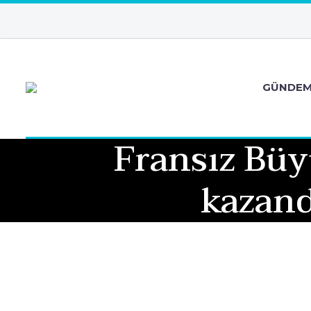
GÜNDE
Fransız Büy
kazand