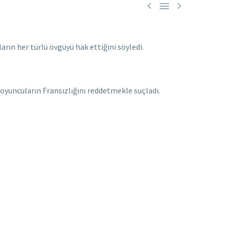



rın her türlü övgüyü hak ettiğini söyledi.
oyuncuların Fransızlığını reddetmekle suçladı.