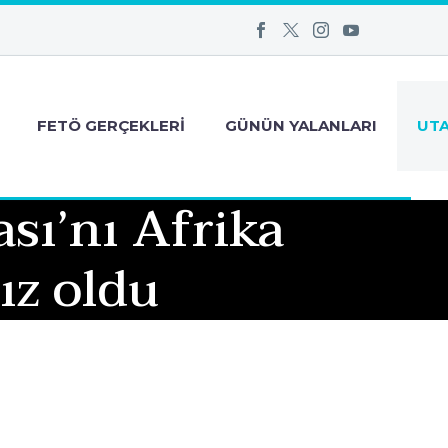
FETÖ GERÇEKLERI
GÜNÜN YALANLARI
UT
sı’nı Afrika
ız oldu