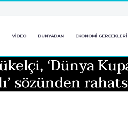
M
VIDEO
DÜNYADAN
EKONOMI GERÇEKLERI
ükelçi, ‘Dünya Kupa
ı’ sözünden rahats