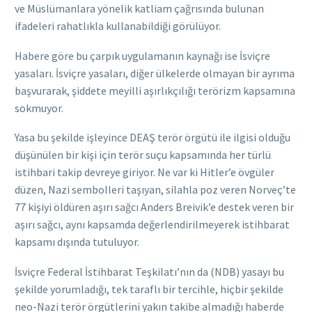
ve Müslümanlara yönelik katliam çağrısında bulunan
ifadeleri rahatlıkla kullanabildiği görülüyor.
Habere göre bu çarpık uygulamanın kaynağı ise İsviçre
yasaları. İsviçre yasaları, diğer ülkelerde olmayan bir ayrıma
başvurarak, şiddete meyilli aşırlıkçılığı terörizm kapsamına
sokmuyor.
Yasa bu şekilde işleyince DEAŞ terör örgütü ile ilgisi olduğu
düşünülen bir kişi için terör suçu kapsamında her türlü
istihbari takip devreye giriyor. Ne var ki Hitler’e övgüler
düzen, Nazi sembolleri taşıyan, silahla poz veren Norveç’te
77 kişiyi öldüren aşırı sağcı Anders Breivik’e destek veren bir
aşırı sağcı, aynı kapsamda değerlendirilmeyerek istihbarat
kapsamı dışında tutuluyor.
İsviçre Federal İstihbarat Teşkilatı’nın da (NDB) yasayı bu
şekilde yorumladığı, tek taraflı bir tercihle, hiçbir şekilde
neo-Nazi terör örgütlerini yakın takibe almadığı haberde