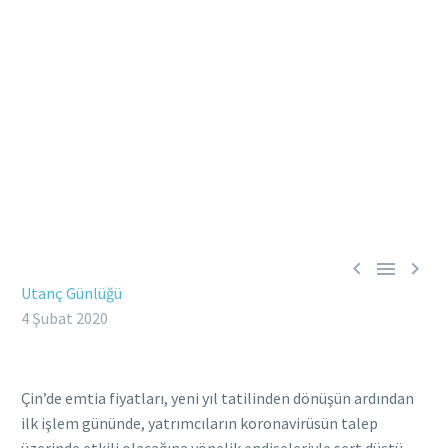



Utanç Günlüğü
4 Şubat 2020
Çin’de emtia fiyatları, yeni yıl tatilinden dönüşün ardından
ilk işlem gününde, yatrımcıların koronavirüsün talep
üzerinde etkili olacağına yönelik endişeleriyle sert düştü.