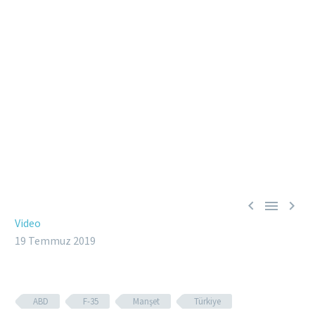



Video
19 Temmuz 2019
ABD
F-35
Manşet
Türkiye