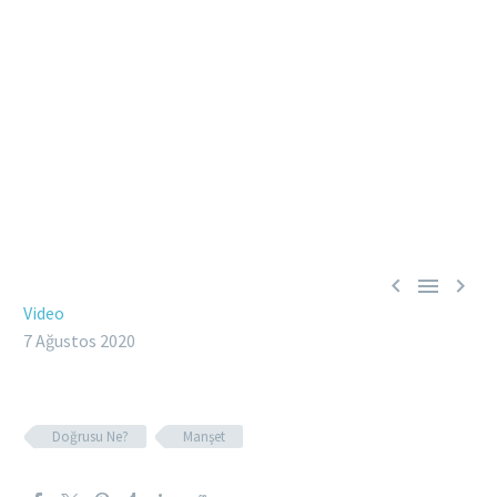



Video
7 Ağustos 2020
Doğrusu Ne?
Manşet