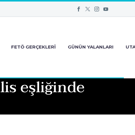
FETÖ GERÇEKLERI
GÜNÜN YALANLARI
UT
is eşliğinde