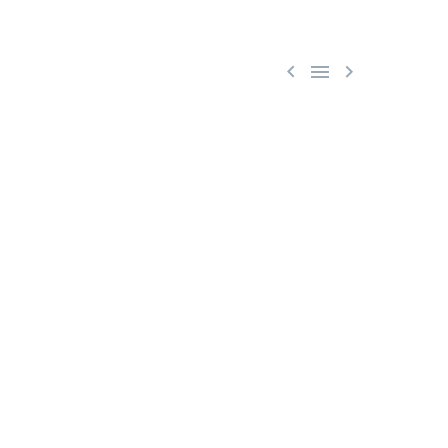


