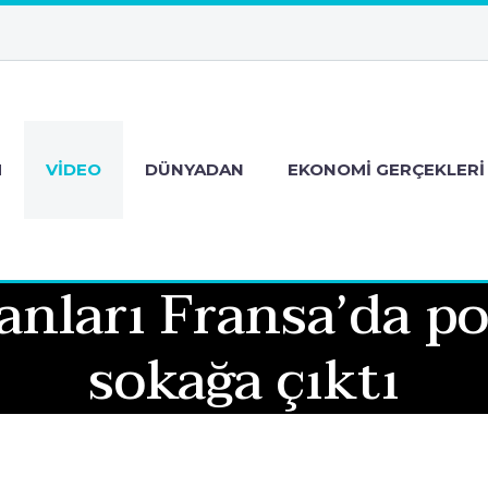
M
VIDEO
DÜNYADAN
EKONOMI GERÇEKLERI
nları Fransa’da pol
sokağa çıktı