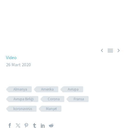



Video
26 Mart 2020
Almanya
Amerika
Avrupa
Avrupa Birliği
Corona
Fransa
koronavirüs
Manşet