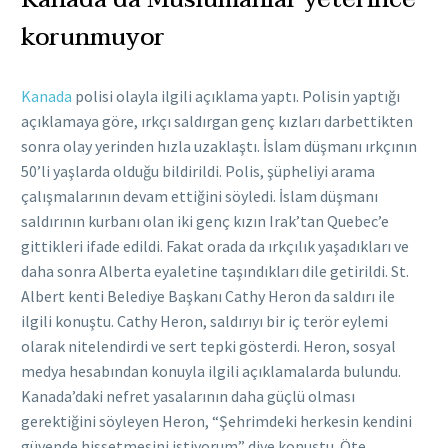
korunmuyor
Kanada
polisi olayla ilgili açıklama yaptı. Polisin yaptığı
açıklamaya göre, ırkçı saldırgan genç kızları darbettikten
sonra olay yerinden hızla uzaklaştı. İslam düşmanı ırkçının
50’li yaşlarda olduğu bildirildi. Polis, şüpheliyi arama
çalışmalarının devam ettiğini söyledi. İslam düşmanı
saldırının kurbanı olan iki genç kızın Irak’tan Quebec’e
gittikleri ifade edildi. Fakat orada da ırkçılık yaşadıkları ve
daha sonra Alberta eyaletine taşındıkları dile getirildi. St.
Albert kenti Belediye Başkanı Cathy Heron da saldırı ile
ilgili konuştu. Cathy Heron, saldırıyı bir iç terör eylemi
olarak nitelendirdi ve sert tepki gösterdi. Heron, sosyal
medya hesabından konuyla ilgili açıklamalarda bulundu.
Kanada’daki nefret yasalarının daha güçlü olması
gerektiğini söyleyen Heron, “Şehrimdeki herkesin kendini
güvende hissetmesini istiyorum” diye konuştu. Öte