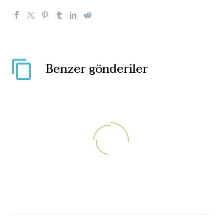
Benzer gönderiler
Kanada’da Müslüman
karşıtı yasa : Başörtüsü