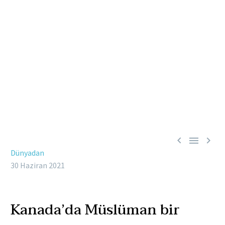



Dünyadan
30 Haziran 2021
Kanada’da Müslüman bir