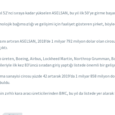
ıl 52’nci sıraya kadar yükselen ASELSAN, bu yıl ilk 50’ye girme başar
ojik bağımsızlığı ve gelişimi için faaliyet gösteren şirket, böyle
nsını artıran ASELSAN, 2018’de 1 milyar 792 milyon dolar olan ciros
ıktı.
irip üreten, Boeing, Airbus, Lockheed Martin, Northrop Grumman, Bo
eriyle ilk kez 83’üncü sıradan giriş yaptığı listede önemli bir geli
ma sanayisi cirosu yüzde 42 artarak 2019’da 1 milyar 858 milyon dol
buldu.
 zırhlı kara aracı üreticilerinden BMC, bu yıl da listede yer alarak 