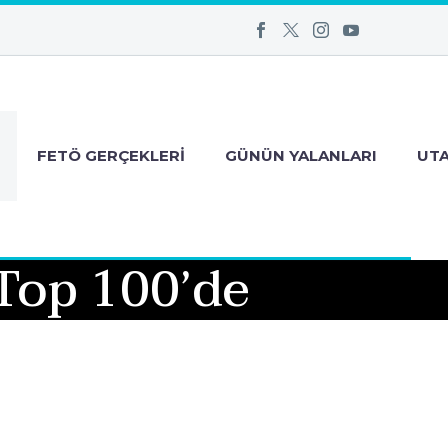
FETÖ GERÇEKLERI
GÜNÜN YALANLARI
UT
 Top 100’de