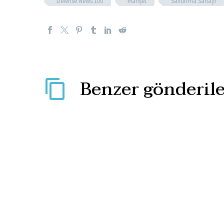
Defense News 100
Manşet
Savunma Sanayi
Benzer gönderile