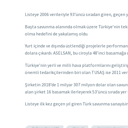
Listeye 2006 verileriyle 93’üncü sıradan giren, geçen y
Başta savunma alanında olmak üzere Türkiye’nin teknol
olma hedefini de yakalamış oldu.
Yurt içinde ve dışında üstlendiği projelerle performa
dolara çıkardı. ASELSAN, bu ciroyla 48’inci basamağa ç
Türkiye’nin yerli ve milli hava platformlarını gelişt
önemli tedarikçilerinden biri olan TUSAŞ ise 2011 veril
Şirketin 2018’de 1 milyar 307 milyon dolar olan savun
alan şirket 16 basamak ilerleyerek 53’üncü sırada yer 
Listeye ilk kez geçen yıl giren Türk savunma sanayisinin