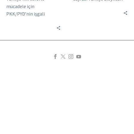
mücadele için
bir örgüt sitesi gibi.
PKK/PYD’nin işgali
Türkiye hakkında olumsuz
altındaki Afrin’e
her habere yer veriliyor….
operasyon düzenlemesi
dünya kamuoyunun
gündeminde. Uluslararası
medya kuruluşları Afrin’e
düzenlenen Zeytin Dalı…