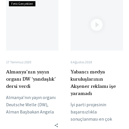
Almanya’nın
Yabancı
Fetö Gerçekleri
yayın
medya
organı
kuruluşlarının
DW
Akşener
‘yandaşlık’
reklamı
dersi
işe
verdi
yaramadı
17 Temmuz 2020
6 Ağustos 2018
Almanya’nın yayın
Yabancı medya
organı DW ‘yandaşlık’
kuruluşlarının
dersi verdi
Akşener reklamı işe
yaramadı
Almanya’nın yayın organı
Deutsche Welle (DW),
İyi parti projesinin
Alman Başbakan Angela
başarısızlıkla
Merkel’in doğum günü
sonuçlanması en çok
dolayısıyla bir video
yabancı medya