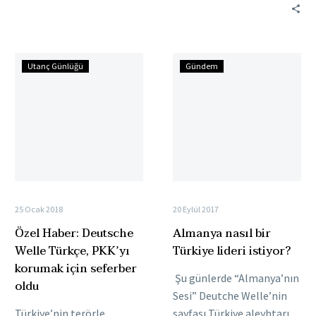
paylaştı. Merkel’e yönelik
kuruluşlarını üzecek.
övgü dolu…
Başkan Recep Tayyip
Erdoğan’ın karşısına en
Özel
Almanya
güçlü aday olarak…
Utanç Günlüğü
Gündem
Haber:
nasıl
Deutsche
bir
Welle
Türkiye
Türkçe,
lideri
PKK’yı
istiyor?
korumak
için
seferber
25 Ocak 2018
20 Eylül 2017
oldu
Özel Haber: Deutsche
Almanya nasıl bir
Welle Türkçe, PKK’yı
Türkiye lideri istiyor?
korumak için seferber
Şu günlerde “Almanya’nın
oldu
Sesi” Deutche Welle’nin
Türkiye’nin terörle
sayfası Türkiye aleyhtarı