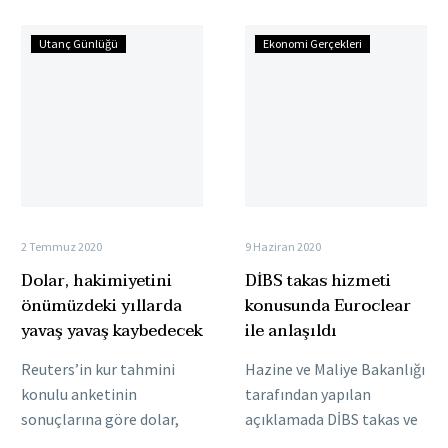
agresif faiz artış
tamamlayacak bir dijital
Dolar,
DİBS
döngüsüyle dolar bu sene
avro…
Utanç Günlüğü
Ekonomi Gerçekleri
hakimiyetini
takas
birçok para…
önümüzdeki
hizmeti
yıllarda
konusunda
yavaş
Euroclear
yavaş
ile
kaybedecek
anlaşıldı
2 Temmuz 2020
9 Haziran 2020
Dolar, hakimiyetini
DİBS takas hizmeti
önümüzdeki yıllarda
konusunda Euroclear
yavaş yavaş kaybedecek
ile anlaşıldı
Reuters’in kur tahmini
Hazine ve Maliye Bakanlığı
konulu anketinin
tarafından yapılan
sonuçlarına göre dolar,
açıklamada DİBS takas ve
hakimiyetini küresel
saklama hizmet için