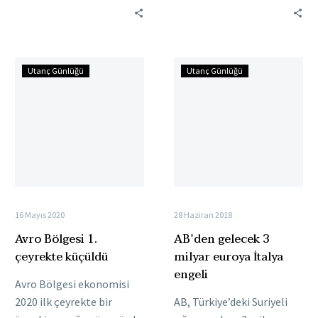
talebin azalması ve
uluslararası saklamacı
ABD’nin ekonomik
kuruluş Euroclear ile
görünümünün
anlaşmaya varıldığı…
Avro
AB’den
zayıflamasıyla gelecek yıl
Utanç Günlüğü
Utanç Günlüğü
Bölgesi
gelecek
boyunca…
1.
3
çeyrekte
milyar
küçüldü
euroya
İtalya
engeli
16 Mayıs 2020
28 Haziran 2018
Avro Bölgesi 1.
AB’den gelecek 3
çeyrekte küçüldü
milyar euroya İtalya
engeli
Avro Bölgesi ekonomisi
2020 ilk çeyrekte bir
AB, Türkiye’deki Suriyeli