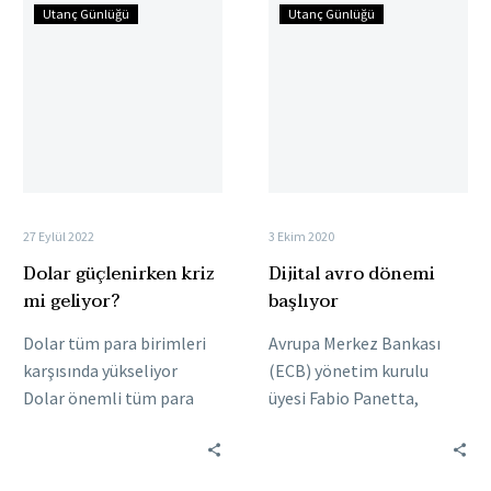
Dolar
Dijital
Utanç Günlüğü
Utanç Günlüğü
güçlenirken
avro
kriz
dönemi
mi
başlıyor
geliyor?
27 Eylül 2022
3 Ekim 2020
Dolar güçlenirken kriz
Dijital avro dönemi
mi geliyor?
başlıyor
Dolar tüm para birimleri
Avrupa Merkez Bankası
karşısında yükseliyor
(ECB) yönetim kurulu
Dolar önemli tüm para
üyesi Fabio Panetta,
birimleri karşısında
ECB’nin “gerekli
yükselişini
olduğunda ve gerektiği
sürdürüyor. Fed’in
zaman” banknotları