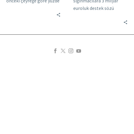
önceki çeyreğe göre yüzde
sığınmacılara 3 milyar
3,8 daraldı. Bu, Avro
euroluk destek sözü
Bölgesi’nde verilerin
vermişti. Şimdi de
tutulmaya başlandığı
desteğin İtalya’nın
1995…
koyduğu engelin
kalkmasıyla
sağlanabileceğini açıkladı.
Avrupa…