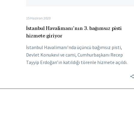
15 Haziran 2020
İstanbul Havalimanı’nın 3. bağımsız pisti
hizmete giriyor
İstanbul Havalimanı’nda üçüncü bağımsız pisti,
Devlet Konukevi ve cami, Cumhurbaşkanı Recep
Tayyip Erdoğan’ın katıldığı törenle hizmete açıldı.
İGA’dan yapılan açıklamaya göre, açıldığı…