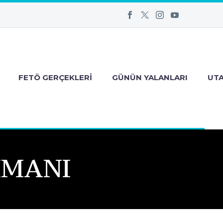
FETÖ GERÇEKLERI
GÜNÜN YALANLARI
UT
IMANI