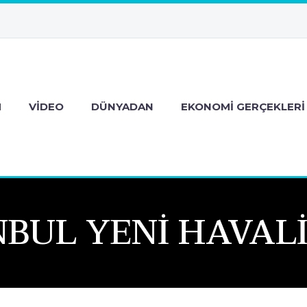
M
VIDEO
DÜNYADAN
EKONOMI GERÇEKLERI
NBUL YENI HAVAL