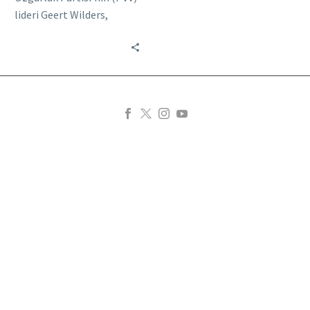
lideri Geert Wilders,
Başbakan Mark Rutte
hakkında suç duyurusunda
bulunacağını açıkladı. Aynı
zamanda ana…