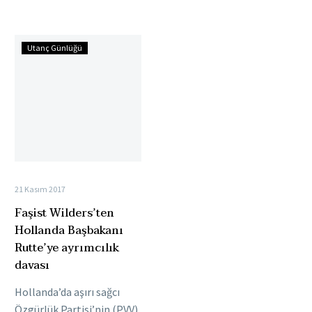
tedbirlerini protesto
duyurdu….
etmek amacıyla birçok
Faşist
şehirde toplanan
Utanç Günlüğü
Wilders’ten
göstericilere…
Hollanda
Başbakanı
Rutte’ye
ayrımcılık
davası
21 Kasım 2017
Faşist Wilders’ten
Hollanda Başbakanı
Rutte’ye ayrımcılık
davası
Hollanda’da aşırı sağcı
Özgürlük Partisi’nin (PVV)