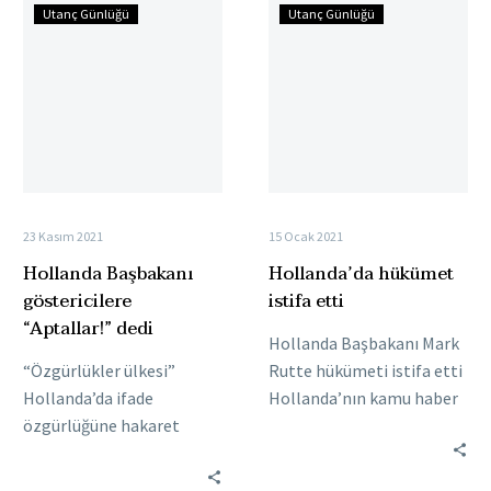
Hollanda
Hollanda’da
Utanç Günlüğü
Utanç Günlüğü
Başbakanı
hükümet
göstericilere
istifa
“Aptallar!”
etti
dedi
23 Kasım 2021
15 Ocak 2021
Hollanda Başbakanı
Hollanda’da hükümet
göstericilere
istifa etti
“Aptallar!” dedi
Hollanda Başbakanı Mark
“Özgürlükler ülkesi”
Rutte hükümeti istifa etti
Hollanda’da ifade
Hollanda’nın kamu haber
özgürlüğüne hakaret
ajansı NOS, Hollanda
Hollanda Başbakanı Mark
Başbakanı Mark Rutte
Rutte, katı koronavirüs
hükümetinin istifa ettiğini