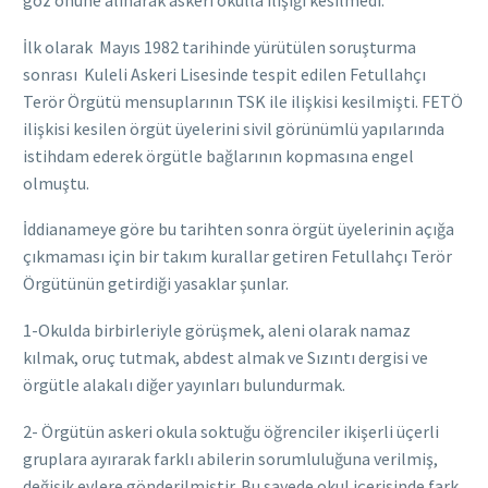
göz önüne alınarak askeri okulla ilişiği kesilmedi.
İlk olarak Mayıs 1982 tarihinde yürütülen soruşturma
sonrası Kuleli Askeri Lisesinde tespit edilen Fetullahçı
Terör Örgütü mensuplarının TSK ile ilişkisi kesilmişti. FETÖ
ilişkisi kesilen örgüt üyelerini sivil görünümlü yapılarında
istihdam ederek örgütle bağlarının kopmasına engel
olmuştu.
İddianameye göre bu tarihten sonra örgüt üyelerinin açığa
çıkmaması için bir takım kurallar getiren Fetullahçı Terör
Örgütünün getirdiği yasaklar şunlar.
1-Okulda birbirleriyle görüşmek, aleni olarak namaz
kılmak, oruç tutmak, abdest almak ve Sızıntı dergisi ve
örgütle alakalı diğer yayınları bulundurmak.
2- Örgütün askeri okula soktuğu öğrenciler ikişerli üçerli
gruplara ayırarak farklı abilerin sorumluluğuna verilmiş,
değişik evlere gönderilmiştir. Bu sayede okul içerisinde fark