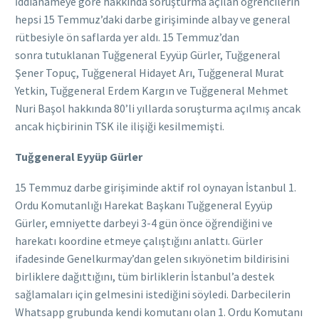
İddianameye göre hakkında soruşturma açılan öğrencilerin
hepsi 15 Temmuz’daki darbe girişiminde albay ve general
rütbesiyle ön saflarda yer aldı. 15 Temmuz’dan
sonra tutuklanan Tuğgeneral Eyyüp Gürler, Tuğgeneral
Şener Topuç, Tuğgeneral Hidayet Arı, Tuğgeneral Murat
Yetkin, Tuğgeneral Erdem Kargın ve Tuğgeneral Mehmet
Nuri Başol hakkında 80’li yıllarda soruşturma açılmış ancak
ancak hiçbirinin TSK ile ilişiği kesilmemişti.
Tuğgeneral Eyyüp Gürler
15 Temmuz darbe girişiminde aktif rol oynayan İstanbul 1.
Ordu Komutanlığı Harekat Başkanı Tuğgeneral Eyyüp
Gürler, emniyette darbeyi 3-4 gün önce öğrendiğini ve
harekatı koordine etmeye çalıştığını anlattı. Gürler
ifadesinde Genelkurmay’dan gelen sıkıyönetim bildirisini
birliklere dağıttığını, tüm birliklerin İstanbul’a destek
sağlamaları için gelmesini istediğini söyledi. Darbecilerin
Whatsapp grubunda kendi komutanı olan 1. Ordu Komutanı