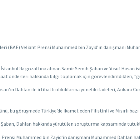
likleri (BAE) Veliaht Prensi Muhammed bin Zayid’in danışmanı Muh
9 İstanbul’da gözaltına alınan Samir Semih Şaban ve Yusuf Hasan isi
aat önderleri hakkında bilgi toplamak için görevlendirildikleri, “giz
san’ın Dahlan ile irtibatlı olduklarına yönelik ifadeleri, Ankara 
ü, bu görüşmede Türkiye’de ikamet eden Filistinli ve Mısırlı bazı ki
h Şaban, Dahlan hakkında yürütülen soruşturma kapsamında tutukl
ht Prensi Muhammed bin Zayid’in danışmanı Muhammed Dahlan hakk