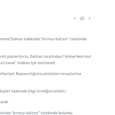



ammed Dahlan hakkında “kırmızı bülten” talebinde
mli şüphelilerin, Dahlan tarafından Türkiye’deki sivil
li tanık” ifadeleriyle belirlendi.
Cumhuriyet Başsavcılığınca yürütülen soruşturma
şiler hakkında bilgi istediğini anlattı.
andı.
ında “kırmızı bülten” talebinde bulundu.