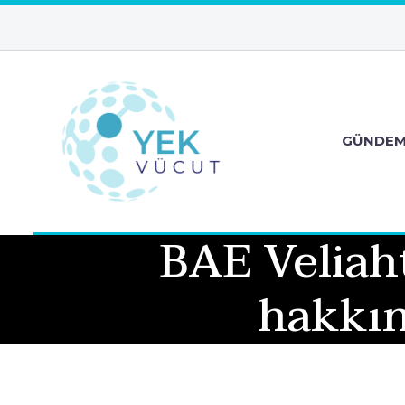
GÜNDE
BAE Veliah
hakkın