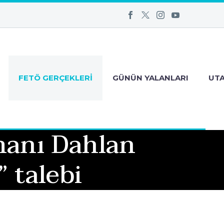
FETÖ GERÇEKLERI
GÜNÜN YALANLARI
UT
manı Dahlan
 talebi