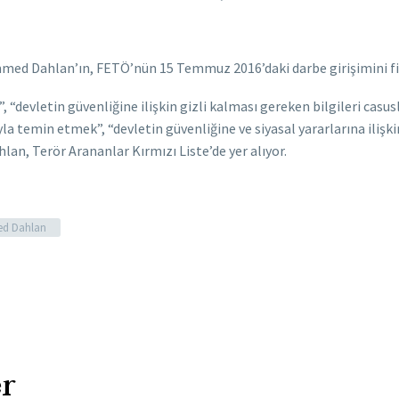
d Dahlan’ın, FETÖ’nün 15 Temmuz 2016’daki darbe girişimini fin
“devletin güvenliğine ilişkin gizli kalması gereken bilgileri casus
yla temin etmek”, “devletin güvenliğine ve siyasal yararlarına ilişk
an, Terör Arananlar Kırmızı Liste’de yer alıyor.
d Dahlan
r