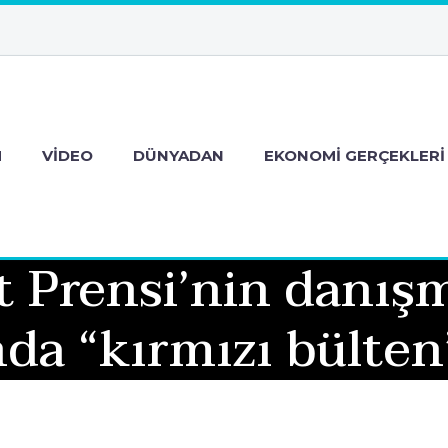
M
VIDEO
DÜNYADAN
EKONOMI GERÇEKLERI
t Prensi’nin danış
da “kırmızı bülten”