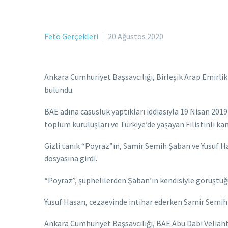
Fetö Gerçekleri
20 Ağustos 2020
Ankara Cumhuriyet Başsavcılığı, Birleşik Arap Emir
bulundu.
BAE adına casusluk yaptıkları iddiasıyla 19 Nisan 201
toplum kuruluşları ve Türkiye’de yaşayan Filistinli kan
Gizli tanık “Poyraz”ın, Samir Semih Şaban ve Yusuf Ha
dosyasına girdi.
“Poyraz”, şüphelilerden Şaban’ın kendisiyle görüştüğün
Yusuf Hasan, cezaevinde intihar ederken Samir Semi
Ankara Cumhuriyet Başsavcılığı, BAE Abu Dabi Velia