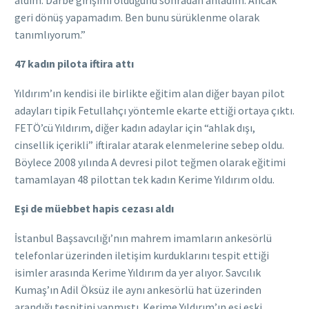
geri dönüş yapamadım. Ben bunu sürüklenme olarak
tanımlıyorum.”
47 kadın pilota iftira attı
Yıldırım’ın kendisi ile birlikte eğitim alan diğer bayan pilot
adayları tipik Fetullahçı yöntemle ekarte ettiği ortaya çıktı.
FETÖ’cü Yıldırım, diğer kadın adaylar için “ahlak dışı,
cinsellik içerikli” iftiralar atarak elenmelerine sebep oldu.
Böylece 2008 yılında A devresi pilot teğmen olarak eğitimi
tamamlayan 48 pilottan tek kadın Kerime Yıldırım oldu.
Eşi de müebbet hapis cezası aldı
İstanbul Başsavcılığı’nın mahrem imamların ankesörlü
telefonlar üzerinden iletişim kurduklarını tespit ettiği
isimler arasında Kerime Yıldırım da yer alıyor. Savcılık
Kumaş’ın Adil Öksüz ile aynı ankesörlü hat üzerinden
arandığı tespitini yapmıştı. Kerime Yıldırım’ın eşi eski