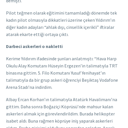
demişti.
Pilot teğmen olarak eğitimini tamamladığı dönemde tek
kadın pilot olmasıyla dikkatleri üzerine çeken Yıldırım’ın
diğer kadın adayları “ahlak dışı, cinsellik içerikli” iftiralar
atarak ekarte ettiği ortaya çıktı.
Darbeci askerleri o nakletti
Kerime Yıldırım ifadesinde şunları anlatmıştı: “Hava Harp
Okulu Alay Komutanı Hüseyin Ergezen’in talimatıyla TRT
binasına gittim. 5. Filo Komutanı Yusuf Yenihayat’ın
talimatıyla da bir grup askeri öğrenciyi Beşiktaş Vodafone
Arena Stadı’na indirdim.
Albay Ercan Korhan’ın talimatıyla Atatürk Havalimanı’na
gittim. Daha sonra Boğaziçi Köprüsü’nde mahsur kalan
askerleri almak için görevlendirildim. Burada helikopter
isabet aldı. Buna rağmen köprüye iniş yaparak askerleri
aldım. Darbe girişimi olduğunu sonradan anladım. Ancak