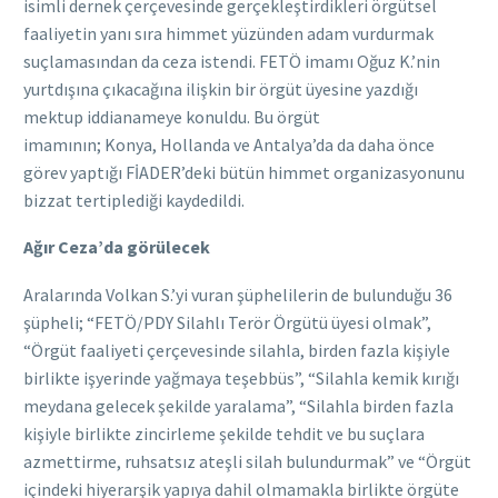
isimli dernek çerçevesinde gerçekleştirdikleri örgütsel
faaliyetin yanı sıra himmet yüzünden adam vurdurmak
suçlamasından da ceza istendi. FETÖ imamı Oğuz K.’nin
yurtdışına çıkacağına ilişkin bir örgüt üyesine yazdığı
mektup iddianameye konuldu. Bu örgüt
imamının; Konya, Hollanda ve Antalya’da da daha önce
görev yaptığı FİADER’deki bütün himmet organizasyonunu
bizzat tertiplediği kaydedildi.
Ağır Ceza’da görülecek
Aralarında Volkan S.’yi vuran şüphelilerin de bulunduğu 36
şüpheli; “FETÖ/PDY Silahlı Terör Örgütü üyesi olmak”,
“Örgüt faaliyeti çerçevesinde silahla, birden fazla kişiyle
birlikte işyerinde yağmaya teşebbüs”, “Silahla kemik kırığı
meydana gelecek şekilde yaralama”, “Silahla birden fazla
kişiyle birlikte zincirleme şekilde tehdit ve bu suçlara
azmettirme, ruhsatsız ateşli silah bulundurmak” ve “Örgüt
içindeki hiyerarşik yapıya dahil olmamakla birlikte örgüte