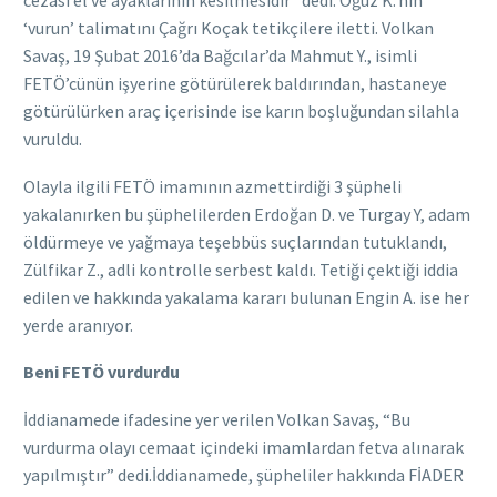
cezası el ve ayaklarının kesilmesidir” dedi. Oğuz K.’nin
‘vurun’ talimatını Çağrı Koçak tetikçilere iletti. Volkan
Savaş, 19 Şubat 2016’da Bağcılar’da Mahmut Y., isimli
FETÖ’cünün işyerine götürülerek baldırından, hastaneye
götürülürken araç içerisinde ise karın boşluğundan silahla
vuruldu.
Olayla ilgili FETÖ imamının azmettirdiği 3 şüpheli
yakalanırken bu şüphelilerden Erdoğan D. ve Turgay Y, adam
öldürmeye ve yağmaya teşebbüs suçlarından tutuklandı,
Zülfikar Z., adli kontrolle serbest kaldı. Tetiği çektiği iddia
edilen ve hakkında yakalama kararı bulunan Engin A. ise her
yerde aranıyor.
Beni FETÖ vurdurdu
İddianamede ifadesine yer verilen Volkan Savaş, “Bu
vurdurma olayı cemaat içindeki imamlardan fetva alınarak
yapılmıştır” dedi.İddianamede, şüpheliler hakkında FİADER