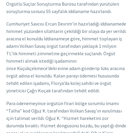
Örgütlü Suçlar Soruşturma Bürosu tarafından yürütülen
soruşturma sonucu 55 sayfalık iddianame hazırlandı.
Cumhuriyet Savcısı Ercan Devrim’in hazırladığı iddianamede
himmet yüzünden silahların çekildiği bir olaya da yer verildi.
aracına el konuldu İddianameye göre, himmet toplayan iş
adamı Volkan Savaş örgüt tarafından yaklaşık 1 milyon
TL’lik himmeti zimmetine geçirmekle suçlandı. Örgüt
himmeti almak istediği işadamının
önce Küçükçekmece’deki evine adam gönderip lüks aracına
örgüt adına el konuldu. Kalan parayı ödemesi hususunda
tehdit edilen işadamı, Florya’da kolej sahibi ve örgüt
yöneticisi Çağrı Koçak tarafından tehdit edildi.
Para ödenemeyince örgütün firari bölge sorumlu imamı
“Talha” kod Oğuz K. tarafından Volkan Savaş’ın vurulması
için talimat verildi. Oğuz K. “Hizmet hareketini zor
durumda bıraktı. Hizmet döngüsünü bozdu, bu yaptığı dinde