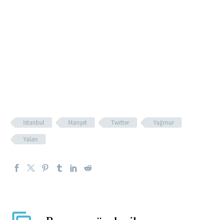
İstanbul
Manşet
Twitter
Yağmur
Yalan