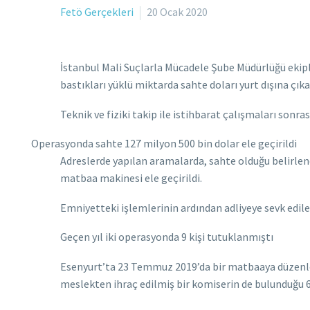
Fetö Gerçekleri
20 Ocak 2020
İstanbul Mali Suçlarla Mücadele Şube Müdürlüğü ekip
bastıkları yüklü miktarda sahte doları yurt dışına çıka
Teknik ve fiziki takip ile istihbarat çalışmaları sonra
Operasyonda sahte 127 milyon 500 bin dolar ele geçirildi
Adreslerde yapılan aramalarda, sahte olduğu belirlen
matbaa makinesi ele geçirildi.
Emniyetteki işlemlerinin ardından adliyeye sevk edilen
Geçen yıl iki operasyonda 9 kişi tutuklanmıştı
Esenyurt’ta 23 Temmuz 2019’da bir matbaaya düzenlen
meslekten ihraç edilmiş bir komiserin de bulunduğu 6