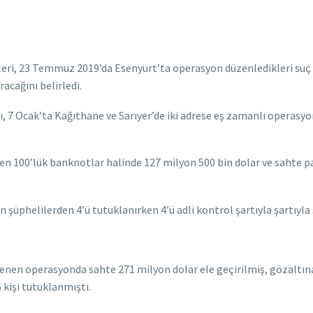
leri, 23 Temmuz 2019’da Esenyurt’ta operasyon düzenledikleri suç 
racağını belirledi.
sı, 7 Ocak’ta Kağıthane ve Sarıyer’de iki adrese eş zamanlı operasyo
en 100’lük banknotlar halinde 127 milyon 500 bin dolar ve sahte 
 şüphelilerden 4’ü tutuklanırken 4’ü adli kontrol şartıyla şartıyla 
en operasyonda sahte 271 milyon dolar ele geçirilmiş, gözaltına
 kişi tutuklanmıştı.