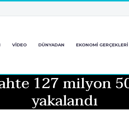
M
VIDEO
DÜNYADAN
EKONOMI GERÇEKLERI
hte 127 milyon 50
yakalandı