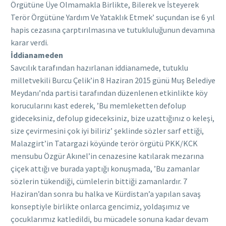
Örgütüne Üye Olmamakla Birlikte, Bilerek ve İsteyerek
Terör Örgütüne Yardım Ve Yataklık Etmek’ suçundan ise 6 yıl
hapis cezasına çarptırılmasına ve tutukluluğunun devamına
karar verdi.
İddianameden
Savcılık tarafından hazırlanan iddianamede, tutuklu
milletvekili Burcu Çelik’in 8 Haziran 2015 günü Muş Belediye
Meydanı’nda partisi tarafından düzenlenen etkinlikte köy
korucularını kast ederek, ’Bu memleketten defolup
gideceksiniz, defolup gideceksiniz, bize uzattığınız o keleşi,
size çevirmesini çok iyi biliriz’ şeklinde sözler sarf ettiği,
Malazgirt’in Tatargazi köyünde terör örgütü PKK/KCK
mensubu Özgür Akınel’in cenazesine katılarak mezarına
çiçek attığı ve burada yaptığı konuşmada, ’Bu zamanlar
sözlerin tükendiği, cümlelerin bittiği zamanlardır. 7
Haziran’dan sonra bu halka ve Kürdistan’a yapılan savaş
konseptiyle birlikte onlarca gencimiz, yoldaşımız ve
çocuklarımız katledildi, bu mücadele sonuna kadar devam