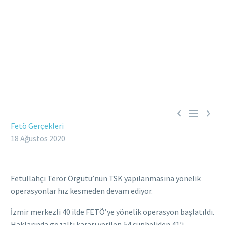



Fetö Gerçekleri
18 Ağustos 2020
Fetullahçı Terör Örgütü’nün TSK yapılanmasına yönelik
operasyonlar hız kesmeden devam ediyor.
İzmir merkezli 40 ilde FETÖ’ye yönelik operasyon başlatıldı.
Haklarında gözaltı kararı verilen 54 şüpheliden 41’i