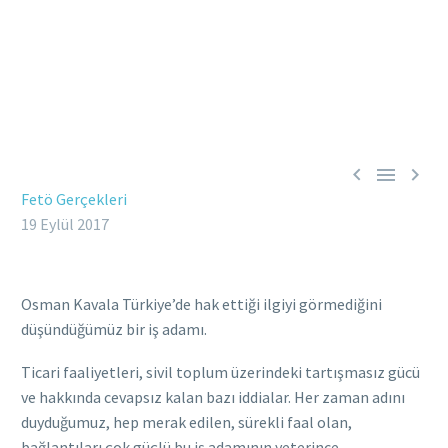



Fetö Gerçekleri
19 Eylül 2017
Osman Kavala Türkiye’de hak ettiği ilgiyi görmediğini
düşündüğümüz bir iş adamı.
Ticari faaliyetleri, sivil toplum üzerindeki tartışmasız gücü
ve hakkında cevapsız kalan bazı iddialar. Her zaman adını
duyduğumuz, hep merak edilen, sürekli faal olan,
bağlantıları çok güçlü bu iş adamının yeterince