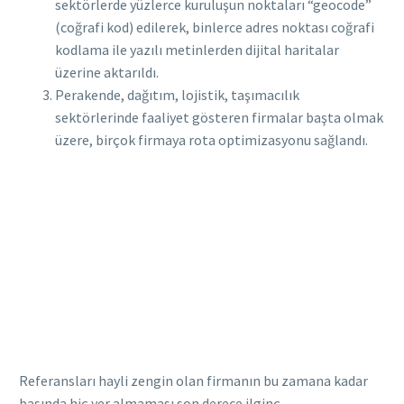
sektörlerde yüzlerce kuruluşun noktaları “geocode”
(coğrafi kod) edilerek, binlerce adres noktası coğrafi
kodlama ile yazılı metinlerden dijital haritalar
üzerine aktarıldı.
Perakende, dağıtım, lojistik, taşımacılık
sektörlerinde faaliyet gösteren firmalar başta olmak
üzere, birçok firmaya rota optimizasyonu sağlandı.
Referansları hayli zengin olan firmanın bu zamana kadar
basında hiç yer almaması son derece ilginç.