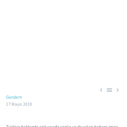



Gündem
17 Mayıs 2019
Türkiye hakkında çok sayıda yanlış ya da yalan habere imza