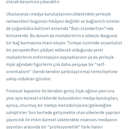
olarak karşımıza çıkacaktır.
Uluslararası medya kuruluşlarının ülkelerdeki yerleşik
networkleri bugünün hikâyesi değildir ve bağlantılı isimler
de çoğunlukla kültürel anlamda “Batı standartları”nda
kimselerdir. Bu durum da muhabirlerin o ülkeyle duygusal
bir bağ kurmasına mani oluyor. Türkiye özelinde oryantalist
bir perspektiften şikâyet edilecek olduğunda yerel
muhabirlerin enformasyon kaynaklarının ya da yerleşik
ilişki ağındaki figürlerin çok daha pespaye bir “self-
orientalism” (kendi kendini şarklılaştırma) temsiliyetine
sahip oldukları görülür.
Finansal kapasite ile beraber geniş ilişki ağının yanı sıra
yine aynı küresel etkilerde bulunabilen medya kuruluşları,
ayrıca, oturmuş bir medya metodolojisine/geleneğine
sahiptirler. Son kertede gelişmekte olan ülkelerde yapılan
yayıncılık ile etkin küresel ülkelerdeki müesses medyanın
yayınları arasında bir “profesyonellik” farkı halen