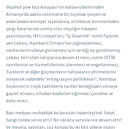
Veyahut yine kıta Avrupası’nın kallavi ülkelerinden
Almanya’da adeta sistematik bir biçimde işleyen ve
askeriyeden emniyet teşkilatına, istihbarat birimlerinden
yargı kararlarına sinmiş olan ırkçılığın hikayesi
yazılmıyordu. NSU cinayetleri, “İç Güvenlik“ isimli fişleme
veri tabanı, Hambach Ormanı’nın yağmalanması,
mültecilerin ülkeye gelmemesi için verdiği eşi görülmemiş
çabası, kirli silah satışlarına devam etmesi, cümle DİTİB
camilerinin ve hizmetlilerinin izlenmesi ve engellenmesi,
Türklerin ve diğer göçmenlerin hafızalarını yitirmelerini
isteyecek raddedeki “entegrasyon politikaları“, Namibya
Soykırımı’nı trajik taktiklerle tarihin belleğinden silmeye
gayret etmesi, ortadan kaybolan sığınmacı çocuklar ve
daha nicesi…
Batı medyası muhakkak bu konuları haberleştirdi. Fakat
hangi tonda servis etti? Ne sıklıkta servislerine devam etti?
Ve mesela, yayınları, söz konusu bu iki kilit ülkeye ilişkin