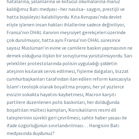
hatalarına, yalanlarına ve kötücül okumalarına maruz
kaldığımız Batı medyası –her nasılsa– saygın, prestijli ve
hatta büyüleyici kalabiliyordu. Kıta Avrupası’nda devlet
eliyle işlenen insan hakları ihlallerine sadece değiniliyor,
Fransa’nın OHAL ilanının meşruiyet gerekçeleri üzerinde
çok durulmuyor, hatta aynı Fransa’nın OHAL süresince
sayısız Müslüman’ın evine ve camilere baskın yapmasının ne
demek olduğuna ilişkin bir soruşturma yürütülmüyordu. Sarı
yelekliler protestolarında polisin uyguladığı şiddetin
ateşinin kısılarak servis edilmesi, fişleme dalgaları, bizzat
cumhurbaşkanları tarafından ilan edilen reform kancasıyla
İslam’ı teolojik olarak boşaltma projesi, her yıl yüzlerce
evsizin sokakta hayatını kaybetmesi, Macron karşıtı
partilere düzenlenen polis baskınları, her dolduğunda
boşaltılan mülteci kampları, Korsikalıların resmi dil
taleplerinin sürekli geri çevrilmesi, sahte haber yasası ile
ifade özgürlüğünün sınırlandırılması… Hangisini Batı
medyasında duydunuz?