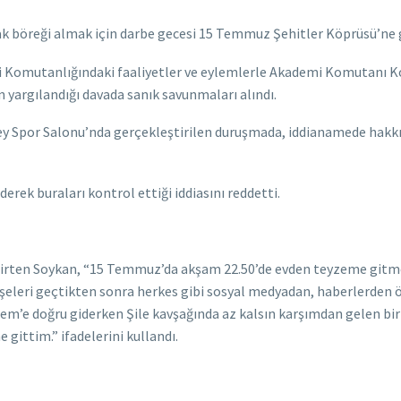
böreği almak için darbe gecesi 15 Temmuz Şehitler Köprüsü’ne git
 Komutanlığındaki faaliyetler ve eylemlerle Akademi Komutanı Ko
ın yargılandığı davada sanık savunmaları alındı.
libey Spor Salonu’nda gerçekleştirilen duruşmada, iddianamede hak
rek buraları kontrol ettiği iddiasını reddetti.
irten Soykan, “15 Temmuz’da akşam 22.50’de evden teyzeme gitme
şeleri geçtikten sonra herkes gibi sosyal medyadan, haberlerden ö
’e doğru giderken Şile kavşağında az kalsın karşımdan gelen bir 
 gittim.” ifadelerini kullandı.