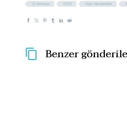
15 Temmuz
FETÖ
Haro Akademileri
Benzer gönderile