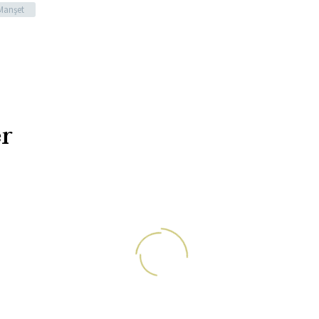
Manşet
r