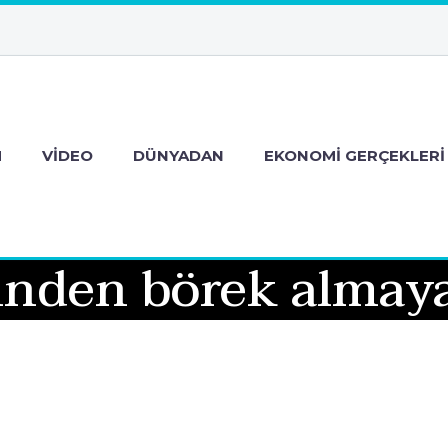
M
VIDEO
DÜNYADAN
EKONOMI GERÇEKLERI
inden börek almaya