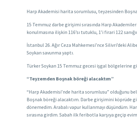
Harp Akademisi harita sorumlusu, teyzesinden Boşnak 
15 Temmuz darbe girişimi sırasında Harp Akademileri
konulmasına ilişkin 116’sı tutuklu, 1’i firari 122 sanığ
İstanbul 26. Ağır Ceza Mahkemesi’nce Silivri’deki A
Soykan savunma yaptı.
Türker Soykan 15 Temmuz gecesi işgal bölgelerine gide
“Teyzemden Boşnak böreği alacaktım”
“Harp Akademisi’nde harita sorumlusu” olduğunu bel
Boşnak böreği alacaktım. Darbe girişimini köprüde gi
dönemedim. Arabalı vapur kullanmayı düşündüm. Harem
sırasına girdim. Sabah ilk feribotla karşıya geçip evime