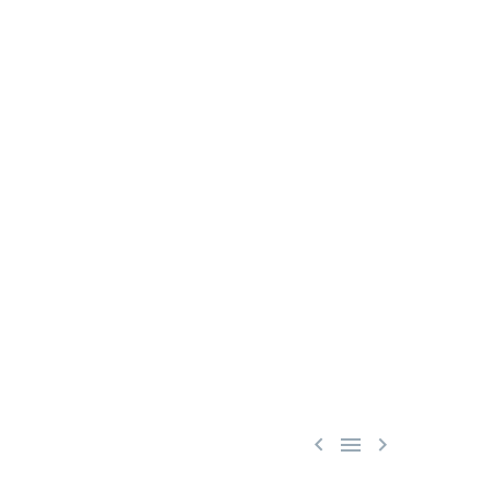


