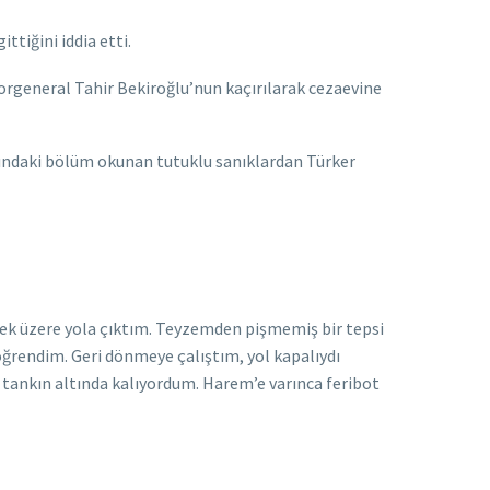
tiğini iddia etti.
rgeneral Tahir Bekiroğlu’nun kaçırılarak cezaevine
kındaki bölüm okunan tutuklu sanıklardan Türker
k üzere yola çıktım. Teyzemden pişmemiş bir tepsi
ğrendim. Geri dönmeye çalıştım, yol kapalıydı
tankın altında kalıyordum. Harem’e varınca feribot