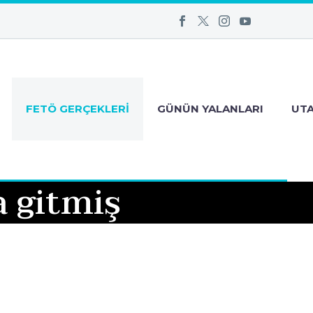
FETÖ GERÇEKLERI
GÜNÜN YALANLARI
UT
 gitmiş