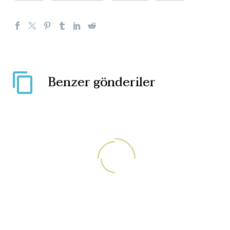
Benzer gönderiler
Almanya’da mülteci
yurduna “kurusıkı” ateş