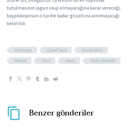
Stone’un, 14 Ağustos’ta Wilson’un ev hapsinde
tutulmasının uygun olup olmayacağına karar vereceği,
başpiskoposun o tarihe kadar gözaltına alınmayacağı
belirtildi.
Avustralya
Cinsel Taciz
Çocuk tacizi
Manşet
Taciz
utanç
Utanç Günlüğü
Benzer gönderiler