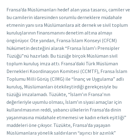
Fransa’da Müslümanları hedef alan yasa tasarısı, camiler ve
bu camilerin idaresinden sorumlu derneklere müdahale
etmenin yanı sıra Müslümanlara ait dernek ve sivil toplum
kuruluşlarının finansmanını denetim altına almayı
öngörüyor. Öte yandan, Fransa İslam Konseyi (CFCM)
hükümetin desteğini alarak “Fransa İslam’ı Prensipler
Tüzüğü”nü hazırladı. Bu tüzüğe birçok Müslüman sivil
toplum kuruluş imza attı. Fransa’daki Türk Müslüman
Dernekleri Koordinasyon Komitesi (CCMTF), Fransa İslam
Toplumu Milli Görüş (CIMG) ile “İnanç ve Uygulama” adlı
kuruluş, Müslümanları ötekileştirdiği gerekçesiyle bu
tüzüğü imzalamadı. Tüzükte, “İslam’ın Fransa’nın
değerleriyle uyumlu olması, İslam’ın siyasi amaçlar için
kullanılmasının reddi, yabancı ülkelerin Fransa’da dinin
yaşanmasına müdahale etmemesi ve kadın erkek eşitliği”
maddeleri öne çıkıyor. Tüzükte, Fransa’da yaşayan
Müslümanlara yönelik saldırıların “aşırıcı bir azınlık”