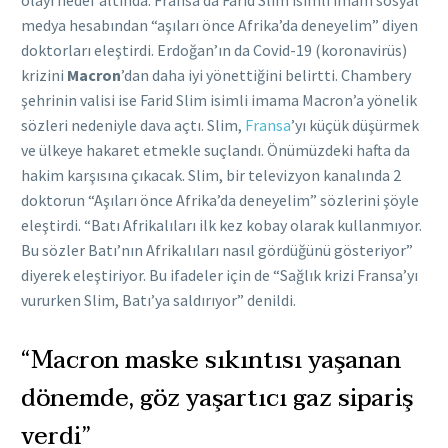
olayı hedef altında. Fransa’da Farid Slim isimli imam sosyal
medya hesabından “aşıları önce Afrika’da deneyelim” diyen
doktorları eleştirdi. Erdoğan’ın da Covid-19 (koronavirüs)
krizini
Macron
’dan daha iyi yönettiğini belirtti. Chambery
şehrinin valisi ise Farid Slim isimli imama Macron’a yönelik
sözleri nedeniyle dava açtı. Slim,
Fransa
’yı küçük düşürmek
ve ülkeye hakaret etmekle suçlandı. Önümüzdeki hafta da
hakim karşısına çıkacak. Slim, bir televizyon kanalında 2
doktorun “Aşıları önce Afrika’da deneyelim” sözlerini şöyle
eleştirdi. “Batı Afrikalıları ilk kez kobay olarak kullanmıyor.
Bu sözler Batı’nın Afrikalıları nasıl gördüğünü gösteriyor”
diyerek eleştiriyor. Bu ifadeler için de “Sağlık krizi Fransa’yı
vururken Slim, Batı’ya saldırıyor” denildi.
“Macron maske sıkıntısı yaşanan
dönemde, göz yaşartıcı gaz sipariş
verdi”