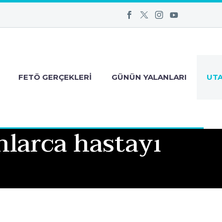
FETÖ GERÇEKLERI
GÜNÜN YALANLARI
UT
nlarca hastayı