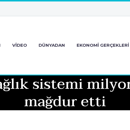
M
VIDEO
DÜNYADAN
EKONOMI GERÇEKLERI
sağlık sistemi milyo
mağdur etti