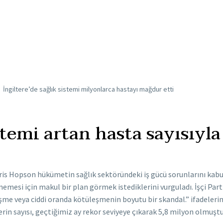
İngiltere’de sağlık sistemi milyonlarca hastayı mağdur etti
istemi artan hasta sayısıyl
ris Hopson hükümetin sağlık sektöründeki iş gücü sorunlarını kabul
şmemesi için makul bir plan görmek istediklerini vurguladı. İşçi P
me veya ciddi oranda kötüleşmenin boyutu bir skandal.” ifadelerini k
in sayısı, geçtiğimiz ay rekor seviyeye çıkarak 5,8 milyon olmuştu