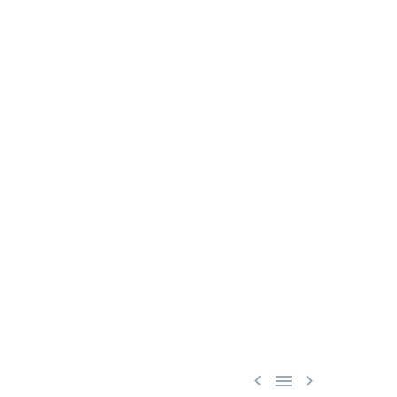


