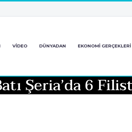
M
VIDEO
DÜNYADAN
EKONOMI GERÇEKLERI
Batı Şeria’da 6 Filis