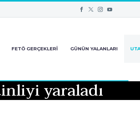
FETÖ GERÇEKLERI
GÜNÜN YALANLARI
UT
tinliyi yaraladı