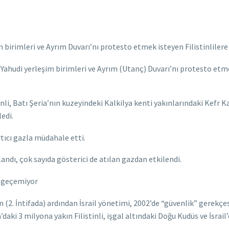
şim birimleri ve Ayrım Duvarı’nı protesto etmek isteyen Filistinlile
ışı Yahudi yerleşim birimleri ve Ayrım (Utanç) Duvarı’nı protesto etm
inli, Batı Şeria’nın kuzeyindeki Kalkilya kenti yakınlarındaki Kefr 
edi.
rtıcı gazla müdahale etti.
andı, çok sayıda gösterici de atılan gazdan etkilendi.
’e geçemiyor
n (2. İntifada) ardından İsrail yönetimi, 2002’de “güvenlik” gerekçes
daki 3 milyona yakın Filistinli, işgal altındaki Doğu Kudüs ve İsrail