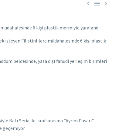



re müdahalesinde 6 kişi plastik mermiyle yaralandı.
ek isteyen Filistinlilere müdahalesinde 6 kişi plastik
Kaddum beldesinde, yasa dışı Yahudi yerleşim birimleri
iyle Batı Şeria ile İsrail arasına “Ayrım Duvarı”
’e geçemiyor.