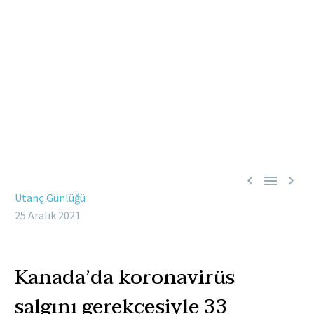



Utanç Günlüğü
25 Aralık 2021
Kanada’da koronavirüs
salgını gerekçesiyle 33