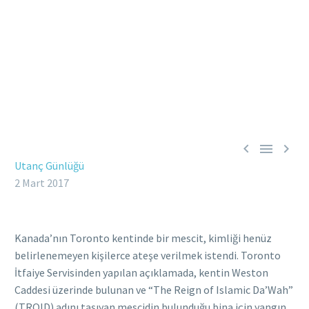



Utanç Günlüğü
2 Mart 2017
Kanada’nın Toronto kentinde bir mescit, kimliği henüz
belirlenemeyen kişilerce ateşe verilmek istendi. Toronto
İtfaiye Servisinden yapılan açıklamada, kentin Weston
Caddesi üzerinde bulunan ve “The Reign of Islamic Da’Wah”
(TROID) adını taşıyan mescidin bulunduğu bina için yangın