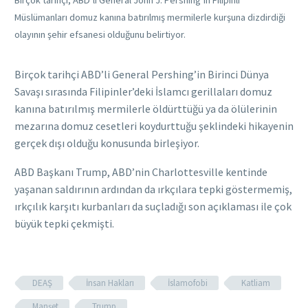
Birçok tarihçi, ABD’li General John J. Pershing’in Filipinli
Müslümanları domuz kanına batırılmış mermilerle kurşuna dizdirdiği
olayının şehir efsanesi olduğunu belirtiyor.
Birçok tarihçi ABD’li General Pershing’in Birinci Dünya
Savaşı sırasında Filipinler’deki İslamcı gerillaları domuz
kanına batırılmış mermilerle öldürttüğü ya da ölülerinin
mezarına domuz cesetleri koydurttuğu şeklindeki hikayenin
gerçek dışı olduğu konusunda birleşiyor.
ABD Başkanı Trump, ABD’nin Charlottesville kentinde
yaşanan saldırının ardından da ırkçılara tepki göstermemiş,
ırkçılık karşıtı kurbanları da suçladığı son açıklaması ile çok
büyük tepki çekmişti.
DEAŞ
İnsan Hakları
İslamofobi
Katliam
Manşet
Trump