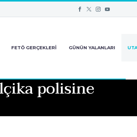
FETÖ GERÇEKLERI
GÜNÜN YALANLARI
UT
çika polisine