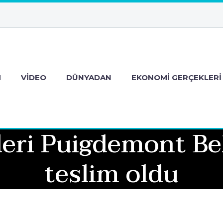
M
VIDEO
DÜNYADAN
EKONOMI GERÇEKLERI
deri Puigdemont Bel
teslim oldu