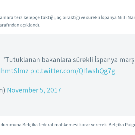
lara ters kelepçe taktığı, aç bıraktığı ve sürekli İspanya Milli Mar
tarafından açıklandı.
 "Tutuklanan bakanlara sürekli İspanya marşı d
hmtSlmz
pic.twitter.com/QIfwshQg7g
m)
November 5, 2017
 durumuna Belçika federal mahkemesi karar verecek. Belçika Puigd