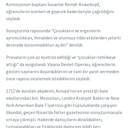
Komisyonun başkanı Susanne Reindl-Krauskopf,
öğrencilerin isimleri ve giyecek bedenleriyle çağrıldığını
söyledi.
Soruşturma raporunda “Çocukların ve ergenlerin
ayrımcılıktan, ihmalden ve olumsuz tıbbi etkilerden yeterli
derecede korunmadıkları açıktı” denildi.
Provaların çok az kontrol edildiği ve “çocukları tehlikeye
attığı” da vurgulandı. Viyana Devlet Operası, öğrencilerin
gösteri sayılarını düşürdüklerini ve tam bir yanıt vermeden
önce raporu incelemek istediklerini söyledi.
1711’de kurulan akademi, Avrupa’nın en prestijli bale
okullarından biri. Mezunları, Londra Kraliyet Balesi ve New
York Amerikan Bale Tiyatrosu gibi topluluklarda çalışıyor.
Skandal, geçen Nisan’da Falter gazetesinin soruşturmasıyla
ortaya çıkmıştı. Haberde dansçıların dövüldükleri,
tırmalandıkları ve fizikleriyle dalga geçildiği ileri